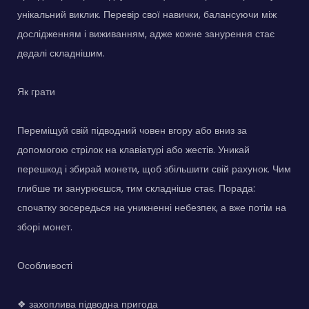
унікальний виклик. Перевір свої навички, балансуючи між
дослідженням і виживанням, адже кожне занурення стає
дедалі складнішим.
Як грати
Переміщуй свій підводний човен вгору або вниз за
допомогою стрілок на клавіатурі або жестів. Уникай
перешкод і збирай монети, щоб збільшити свій рахунок. Чим
глибше ти занурюєшся, тим складніше стає. Порада:
спочатку зосередься на уникненні небезпек, а вже потім на
зборі монет.
Особливості
❖ захоплива підводна пригода