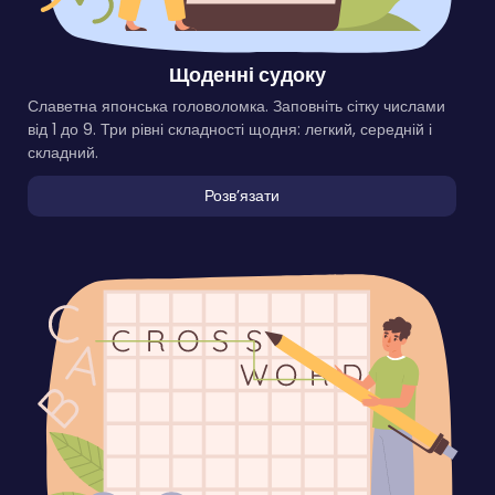
Щоденні судоку
Славетна японська головоломка. Заповніть сітку числами
від 1 до 9. Три рівні складності щодня: легкий, середній і
складний.
Розвʼязати