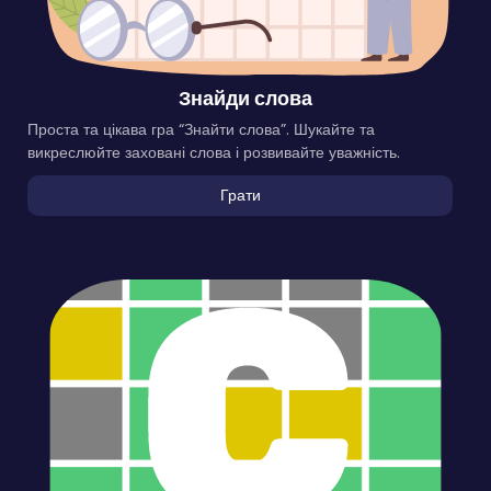
Знайди слова
Проста та цікава гра “Знайти слова”. Шукайте та
викреслюйте заховані слова і розвивайте уважність.
Грати