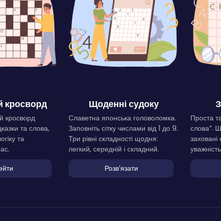
 кросворд
Щоденні судоку
З
й кросворд
Славетна японська головоломка.
Проста та
дказки та слова,
Заповніть сітку числами від 1 до 9.
слова”. 
огіку та
Три рівні складності щодня:
заховані 
ас.
легкий, середній і складний.
уважність
ейти
Розвʼязати