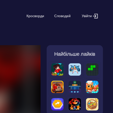
Увійти
Кросворди
Словодей
Найбільше лайків