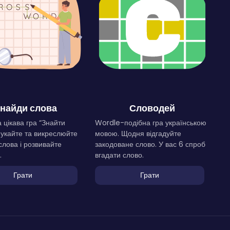
найди слова
Словодей
 цікава гра “Знайти
Wordle-подібна гра українською
Шукайте та викреслюйте
мовою. Щодня відгадуйте
слова і розвивайте
закодоване слово. У вас 6 спроб
.
вгадати слово.
Грати
Грати