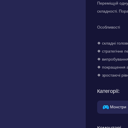
Переміщуй одну 
складності. Пора
Особливості
❖ складні голо
❖ стратегічне 
❖ випробування 
❖ покращення а
❖ зростаючі рівн
Категорії:
Монстри
Коментарі