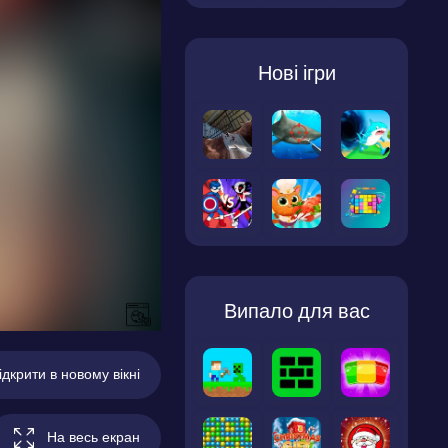
Нові ігри
Випало для вас
ідкрити в новому вікні
На весь екран