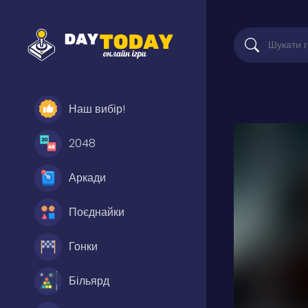
Наш вибір!
2048
Аркади
Поєднайки
Гонки
Більярд