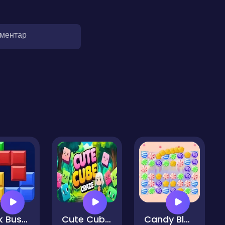
оментар
Block Buster
Cute Cube Craze
Candy Blast - Candy Bomb Puzzle Game