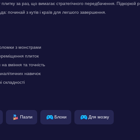
плитку за раз, що вимагає стратегічного передбачення. Підкорюй рі
да: починай з кутів і країв для легшого завершення.
воломки з монстрами
переміщення плиток
на вміння та точність
налітичних навичок
і складності
Пазли
Блоки
Для мозку