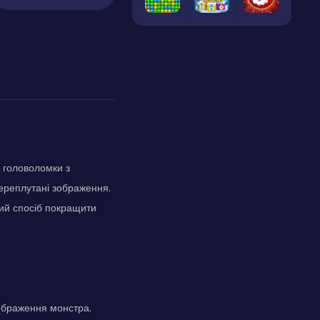
і головоломки з
переплутані зображення.
ий спосіб покращити
зображення монстра.