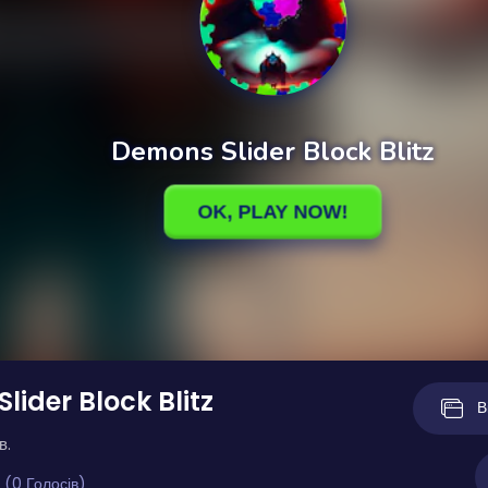
lider Block Blitz
В
в.
 (0 Голосів)