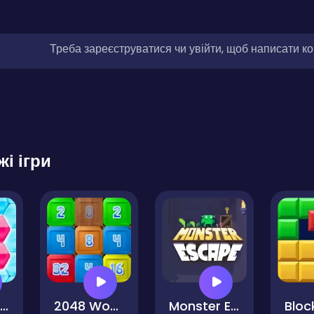
Треба зареєструватися чи увійти, щоб написати к
жі ігри
Hexa Eliminate Monsters
2048 Wood Block
Monster Escape