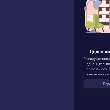
Щоденний
Розгадуйте нови
щодня. Цікаві пі
щоб розвинути л
словниковий зап
Пер