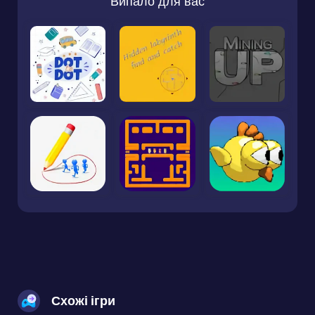
Випало для вас
Схожі ігри