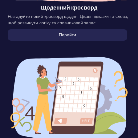
Щоденний кросворд
Розгадуйте новий кросворд щодня. Цікаві підказки та слова,
щоб розвинути логіку та словниковий запас.
Перейти