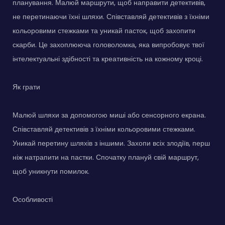
планування. Малюй маршрути, щоб направити детективів,
не перетинаючи їхні шляхи. Співставляй детективів з їхніми
кольоровими стежками та уникай пасток, щоб захопити
скарби. Це захоплююча головоломка, яка випробовує твої
інтелектуальні здібності та креативність на кожному кроці.
Як грати
Малюй шляхи за допомогою миші або сенсорного екрана.
Співставляй детективів з їхніми кольоровими стежками.
Уникай перетину шляхів з іншими. Захопи всіх злодіїв, перш
ніж натрапити на пастки. Спочатку плануй свій маршрут,
щоб уникнути помилок.
Особливості