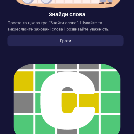
Знайди слова
Проста та цікава гра “Знайти слова”. Шукайте та
викреслюйте заховані слова і розвивайте уважність.
Грати