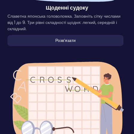
Щоденні судоку
Славетна японська головоломка. Заповніть сітку числами
від 1 до 9. Три рівні складності щодня: легкий, середній і
складний.
Розвʼязати