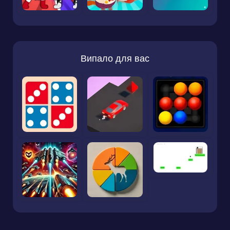
Випало для вас