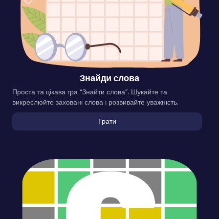
Знайди слова
Проста та цікава гра “Знайти слова”. Шукайте та
викреслюйте заховані слова і розвивайте уважність.
Грати