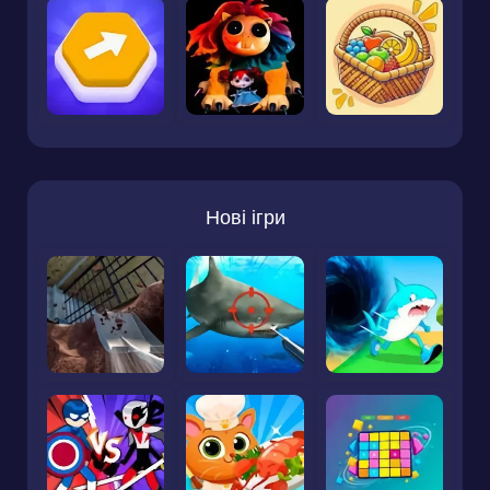
Нові ігри