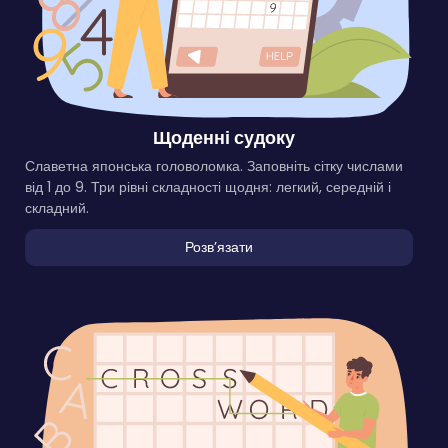
Щоденні судоку
Славетна японська головоломка. Заповніть сітку числами
від 1 до 9. Три рівні складності щодня: легкий, середній і
складний.
Розвʼязати