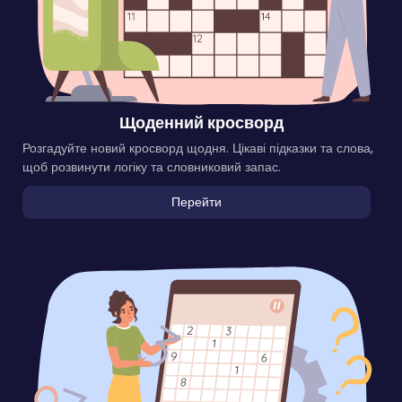
Щоденний кросворд
Розгадуйте новий кросворд щодня. Цікаві підказки та слова,
щоб розвинути логіку та словниковий запас.
Перейти