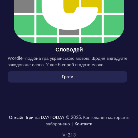
Словодей
Wordle-подібна гра українською мовою. Щодня відгадуйте
закодоване слово. У вас 6 спроб вгадати слово.
Грати
Онлайн Ігри
на
DAYTODAY
© 2025. Копіювання матеріалів
заборонено. |
Контакти
V-2.1.3