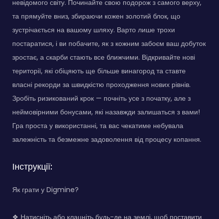
невідомого світу. Починайте свою подорож з самого верху,
та прямуйте вниз, збираючи кожен золотий блок, що
зустрічається на вашому шляху. Варто лише трохи
постаратися, і ви побачите, як з кожним забоєм ваш добуток
зростає, а скарби стають все ближчими. Відкривайте нові
території, які обіцяють ще більше винагород та ставте
власні рекорди за швидкістю проходження нових рівнів.
Зробіть ризикований крок — почніть усе з початку, але з
неймовірними бонусами, які назавжди залишаться з вами!
Гра проста у використанні, та вас чекатиме небувала
залежність та безмежне задоволення від процесу копання.
Інструкції:
Як грати у Digmine?
❖ Натисніть або клацніть будь-де на землі, щоб поставити