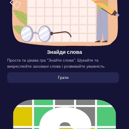
Знайди слова
Проста та цікава гра “Знайти слова”. Шукайте та
викреслюйте заховані слова і розвивайте уважність.
Грати