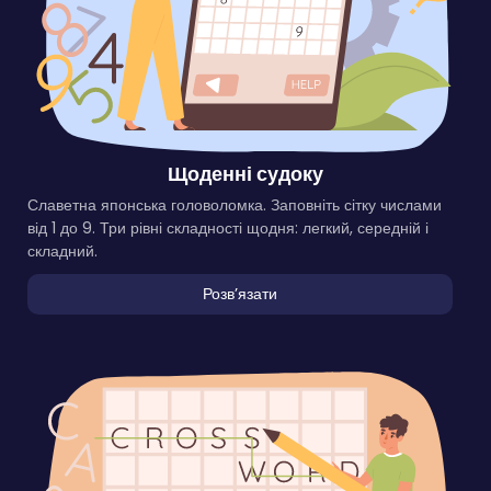
Щоденні судоку
Славетна японська головоломка. Заповніть сітку числами
від 1 до 9. Три рівні складності щодня: легкий, середній і
складний.
Розвʼязати