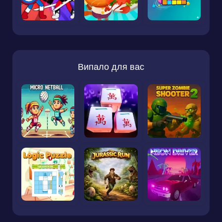
Випало для вас