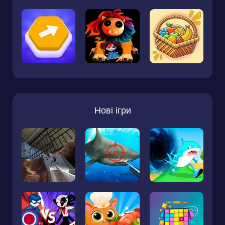
Нові ігри