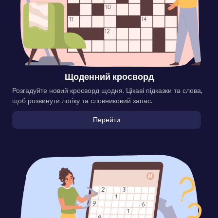
Щоденний кросворд
Розгадуйте новий кросворд щодня. Цікаві підказки та слова,
щоб розвинути логіку та словниковий запас.
Перейти