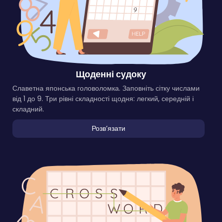
Щоденні судоку
Славетна японська головоломка. Заповніть сітку числами
від 1 до 9. Три рівні складності щодня: легкий, середній і
складний.
Розвʼязати