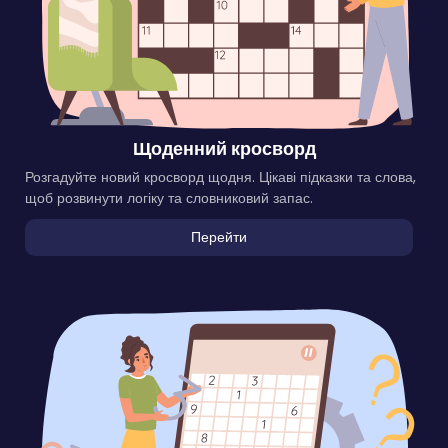
Щоденний кросворд
Розгадуйте новий кросворд щодня. Цікаві підказки та слова,
щоб розвинути логіку та словниковий запас.
Перейти