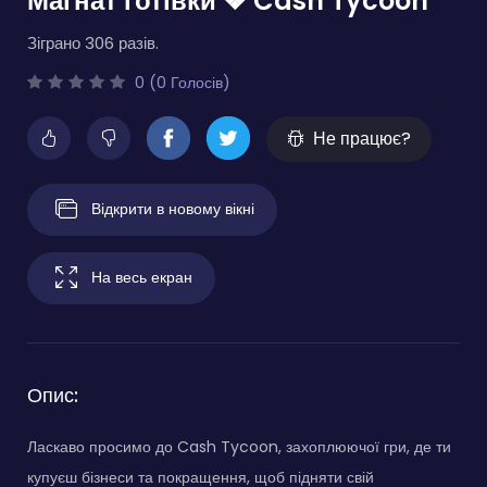
Магнат готівки ❖ Cash Tycoon
Зіграно 306 разів.
0 (0 Голосів)
Не працює?
Відкрити в новому вікні
На весь екран
Опис:
Ласкаво просимо до Cash Tycoon, захоплюючої гри, де ти
купуєш бізнеси та покращення, щоб підняти свій