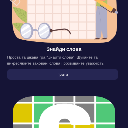
Знайди слова
Проста та цікава гра “Знайти слова”. Шукайте та
викреслюйте заховані слова і розвивайте уважність.
Грати