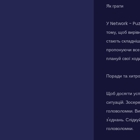
Як грати
У Network - Puz
тому, щоб вирів
стають складніш
пропонуючи все 
плануй свої ход
Поради та хитр
Щоб досягти усп
ситуацій. Зосер
головоломки. Ви
з'єднань. Слідк
головоломки.