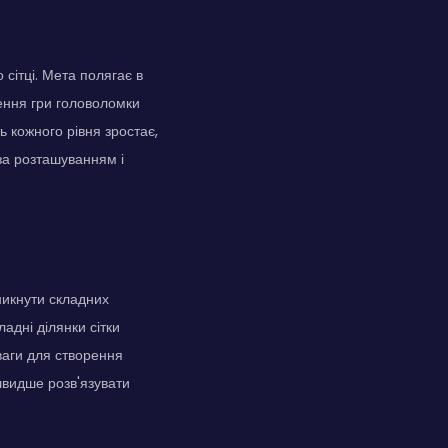
сітці. Мета полягає в
ення гри головоломки
ь кожного рівня зростає,
 за розташуванням і
никнути складних
адні ділянки сітки
еваги для створення
швидше розв'язувати