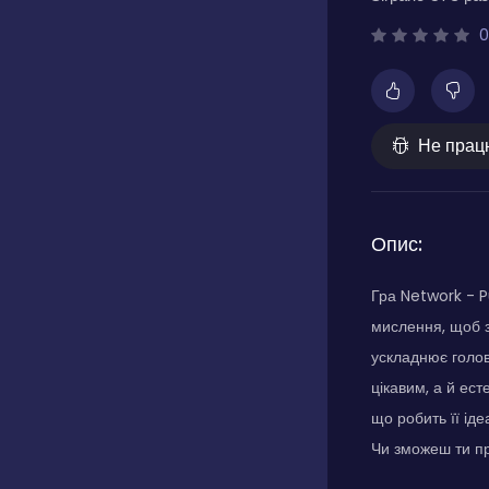
0
Не прац
Опис:
Гра Network - P
мислення, щоб з
ускладнює голов
цікавим, а й ес
що робить її ід
Чи зможеш ти пр