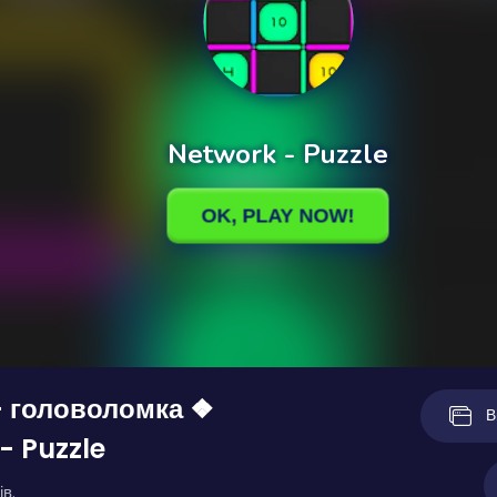
- головоломка ❖
В
- Puzzle
ів.