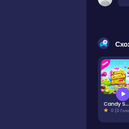
Схо
Candy Smush
0 (0 Голосів