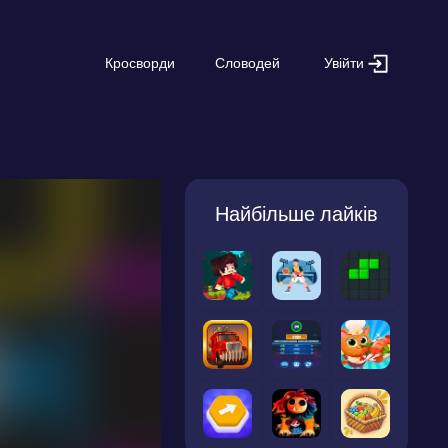
Увійти
Кросворди
Словодей
Найбільше лайків