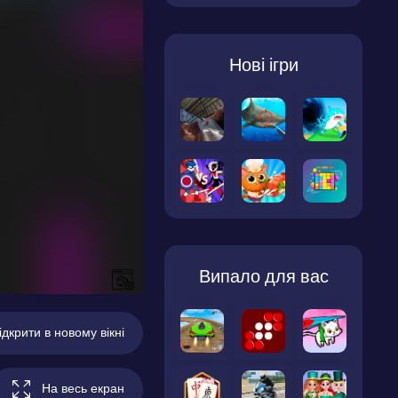
Нові ігри
Випало для вас
ідкрити в новому вікні
На весь екран