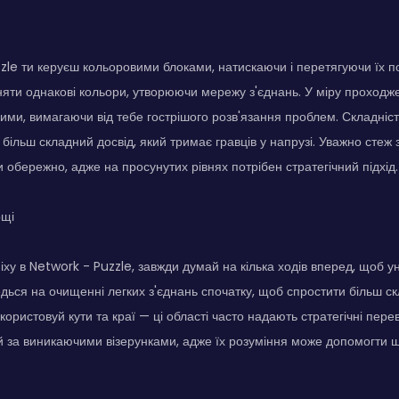
zle ти керуєш кольоровими блоками, натискаючи і перетягуючи їх по 
няти однакові кольори, утворюючи мережу з'єднань. У міру проходж
ими, вимагаючи від тебе гострішого розв'язання проблем. Складніст
більш складний досвід, який тримає гравців у напрузі. Уважно стеж
и обережно, адже на просунутих рівнях потрібен стратегічний підхід.
ощі
іху в Network - Puzzle, завжди думай на кілька ходів вперед, щоб у
едься на очищенні легких з'єднань спочатку, щоб спростити більш скл
користовуй кути та краї — ці області часто надають стратегічні пер
уй за виникаючими візерунками, адже їх розуміння може допомогти 