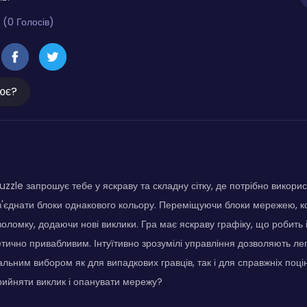
 (0 Голосів)
ює?
uzzle запрошує тебе у яскраву та складну сітку, де потрібно викорис
'єднати блоки однакового кольору. Переміщуючи блоки мережею, к
оломку, додаючи нові виклики. Гра має яскраву графіку, що робить
тетично привабливим. Інтуїтивно зрозумілі управління дозволяють лег
еальним вибором як для випадкових гравців, так і для справжніх поці
ийняти виклик і опанувати мережу?