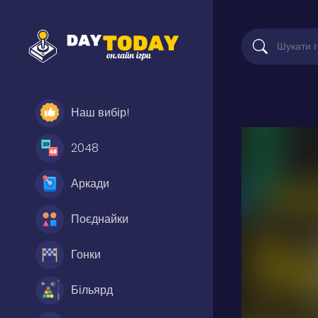
Наш вибір!
2048
Аркади
Поєднайки
Гонки
Більярд