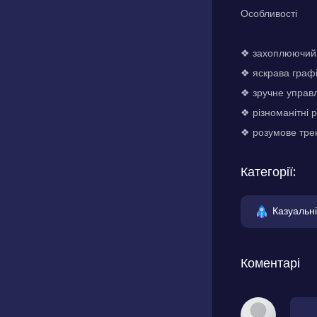
Особливості
❖ захоплюючий і
❖ яскрава графі
❖ зручне управл
❖ різноманітні 
❖ розумове трен
Категорії:
Казуальні
Коментарі