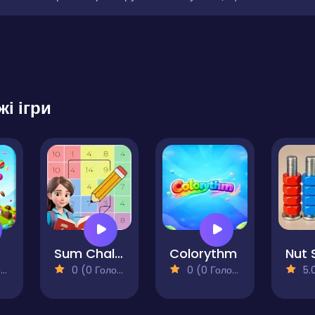
жі ігри
Sum Challenge Number Grid
Colorythm
)
0 (0 Голосів)
0 (0 Голосів)
5.0 