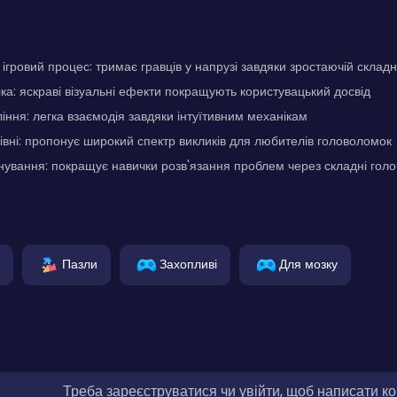
гровий процес: тримає гравців у напрузі завдяки зростаючій складн
ка: яскраві візуальні ефекти покращують користувацький досвід
іння: легка взаємодія завдяки інтуїтивним механікам
рівні: пропонує широкий спектр викликів для любителів головоломок
ування: покращує навички розв'язання проблем через складні гол
Пазли
Захопливі
Для мозку
Треба зареєструватися чи увійти, щоб написати к