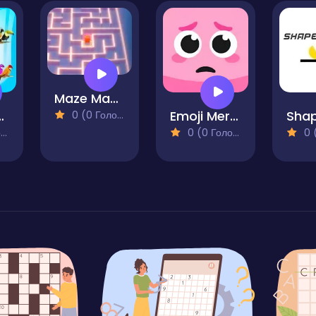
Maze Master
olor Sorting
Emoji Merge
0 (0 Голосів)
)
0 (0 Голосів)
0 (0