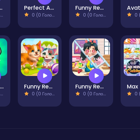
dy - Candy Maker Game
Perfect Asmr Cleaning
Funny Rescue Gardener
)
0 (0 Голосів)
0 (0 Голосів)
0 (0
Toy Claw Simulator
Funny Rescue Pet
Funny Rescue Carpenter
)
0 (0 Голосів)
0 (0 Голосів)
0 (0