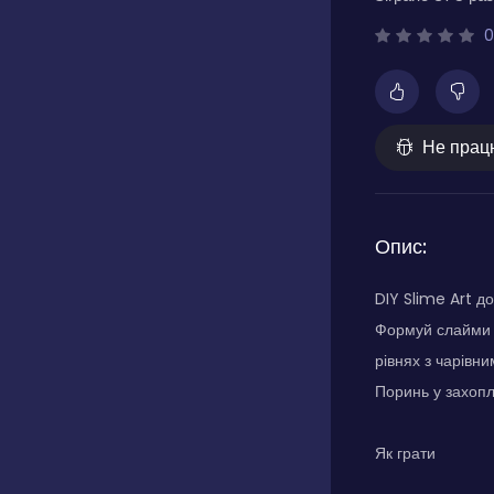
0
Не прац
Опис:
DIY Slime Art д
Формуй слайми у
рівнях з чарівн
Поринь у захопл
Як грати