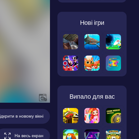
Нові ігри
Випало для вас
ідкрити в новому вікні
На весь екран