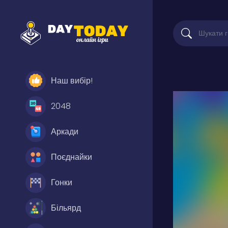
Наш вибір!
2048
Аркади
Поєднайки
Гонки
Більярд