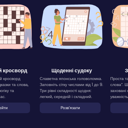
 кросворд
Щоденні судоку
З
й кросворд
Славетна японська головоломка.
Проста та
дказки та слова,
Заповніть сітку числами від 1 до 9.
слова”. 
огіку та
Три рівні складності щодня:
заховані 
ас.
легкий, середній і складний.
уважність
ейти
Розвʼязати