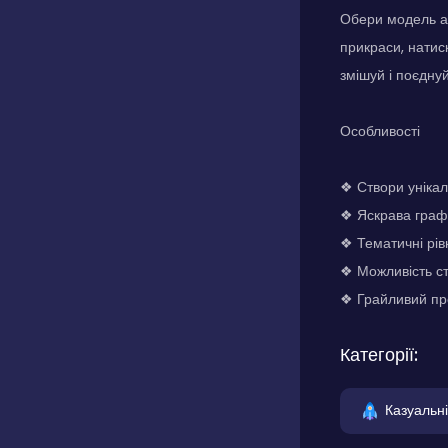
Обери модель аб
прикраси, натис
змішуй і поєдну
Особливості
❖ Створи унікал
❖ Яскрава графі
❖ Тематичні рів
❖ Можливість с
❖ Грайливий пр
Категорії:
Казуальні