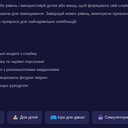
о рівень і використовуй дотик або мишу, щоб формувати свій слай
каючи для замішування. Завершуй кожен рівень, виконуючи признач
й прикраси для найчарівніших комбінацій.
ьні моделі з слайму
ка та чарівні персонажі
ні з різноманітними завданнями
творювати фігурки тварин
оцес рукоділля
Для дітей
Ігри для дівчат
Симулятори