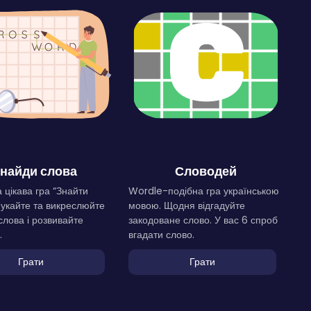
найди слова
Словодей
 цікава гра “Знайти
Wordle-подібна гра українською
Шукайте та викреслюйте
мовою. Щодня відгадуйте
слова і розвивайте
закодоване слово. У вас 6 спроб
.
вгадати слово.
Грати
Грати