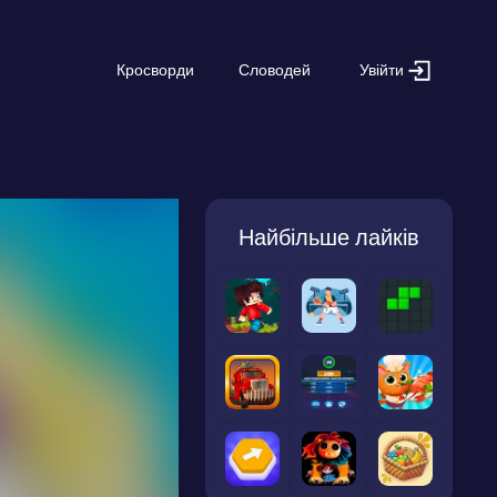
Увійти
Кросворди
Словодей
Найбільше лайків