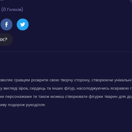
 (0 Голосів)
ює?
озволяє гравцям розкрити свою творчу сторону, створюючи унікальні
 вигляді зірок, сердець та інших фігур, насолоджуючись яскравою 
ими персонажами ти також можеш створювати фігурки тварин для дод
иву подорож рукоділля.