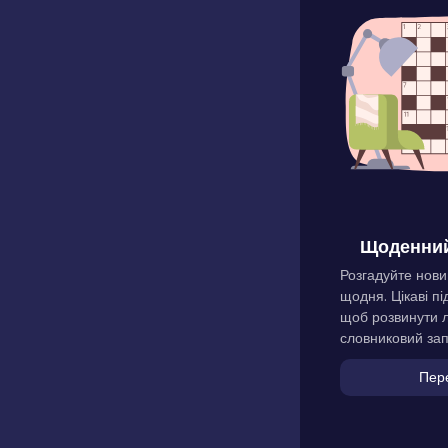
Щоденний
Розгадуйте нови
щодня. Цікаві пі
щоб розвинути л
словниковий зап
Пер