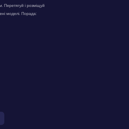
м. Перетягуй і розміщуй
ені моделі. Порада: