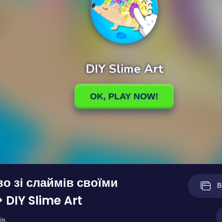
о зі слаймів своїми
В
 DIY Slime Art
ів.