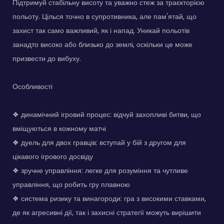
Підтримуй стабільну висоту та уважно стеж за траєкторією
польоту. Цілься точно в супротивника, але пам'ятай, що
захист так само важливий, як і напад. Уникай польотів
занадто високо або близько до землі, оскільки це може
призвести до вибуху.
Особливості
❖ динамічний ігровий процес: відчуй захопливі битви, що
вміщуються в кожному матчі
❖ дуель для двох гравців: вступай у бій з другом для
цікавого ігрового досвіду
❖ зручне управління: легке для розуміння та чутливе
управління, що робить гру плавною
❖ система ризику та винагороди: гра з високими ставками,
де як агресивні дії, так і захисні стратегії можуть вирішити