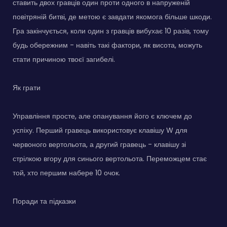
ставить двох гравців один проти одного в напруженій
повітряній битві, де метою є завдати якомога більше шкоди.
Гра закінчується, коли один з гравців вибухає 10 разів, тому
будь обережним - навіть такі фактори, як висота, можуть
стати причиною твоєї загибелі.
Як грати
Управління просте, але опанування його є ключем до
успіху. Перший гравець використовує клавішу W для
червоного вертольота, а другий гравець - клавішу зі
стрілкою вгору для синього вертольота. Переможцем стає
той, хто першим набере 10 очок.
Поради та підказки