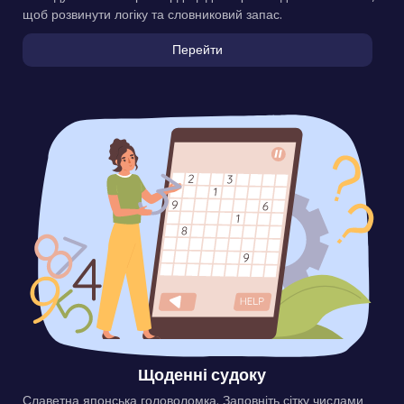
щоб розвинути логіку та словниковий запас.
Перейти
Щоденні судоку
Славетна японська головоломка. Заповніть сітку числами