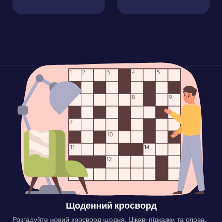
Щоденний кросворд
Розгадуйте новий кросворд щодня. Цікаві підказки та слова,