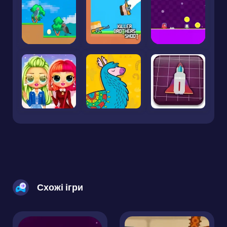
Схожі ігри