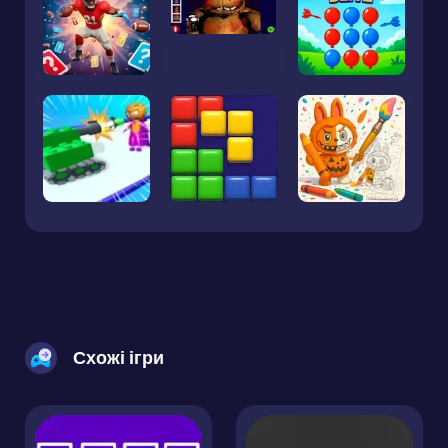
Схожі ігри