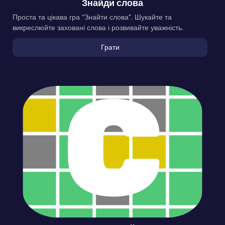
Знайди слова
Проста та цікава гра “Знайти слова”. Шукайте та
викреслюйте заховані слова і розвивайте уважність.
Грати