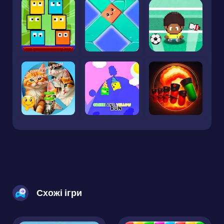
Схожі ігри