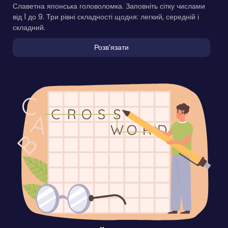
Славетна японська головоломка. Заповніть сітку числами
від 1 до 9. Три рівні складності щодня: легкий, середній і
складний.
Розвʼязати