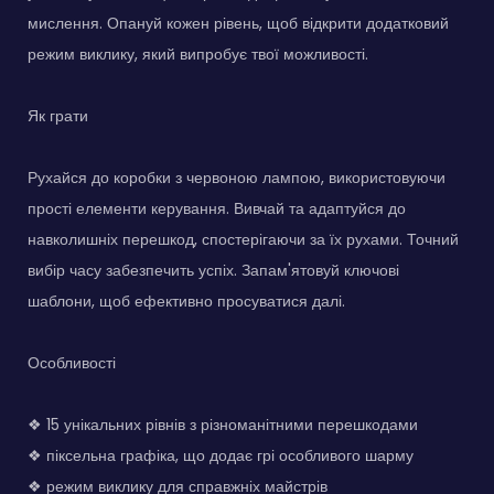
мислення. Опануй кожен рівень, щоб відкрити додатковий
режим виклику, який випробує твої можливості.
Як грати
Рухайся до коробки з червоною лампою, використовуючи
прості елементи керування. Вивчай та адаптуйся до
навколишніх перешкод, спостерігаючи за їх рухами. Точний
вибір часу забезпечить успіх. Запам'ятовуй ключові
шаблони, щоб ефективно просуватися далі.
Особливості
❖ 15 унікальних рівнів з різноманітними перешкодами
❖ піксельна графіка, що додає грі особливого шарму
❖ режим виклику для справжніх майстрів