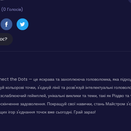
 (0 Голосів)
ює?
ect the Dots — це яскрава та захоплююча головоломка, яка підходи
уй кольорові точки, з'єднуй лінії та розв'язуй інтелектуальні голово
зслаблюючий геймплей, унікальні виклики та теми, такі як Різдво т
скінченне задоволення. Покращуй свої навички, стань Майстром з'
их ігор з'єднання точок вже сьогодні. Грай зараз!