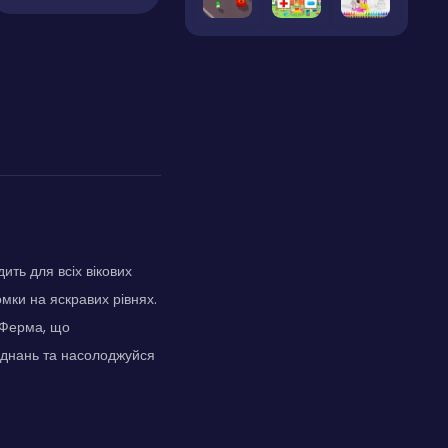
ть для всіх вікових
ломки на яскравих рівнях.
а Ферма, що
єднань та насолоджуйся