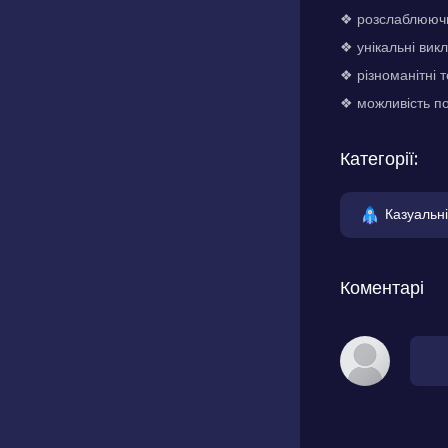
❖ розслаблююч
❖ унікальні вик
❖ різноманітні т
❖ можливість по
Категорії:
Казуальні
Коментарі