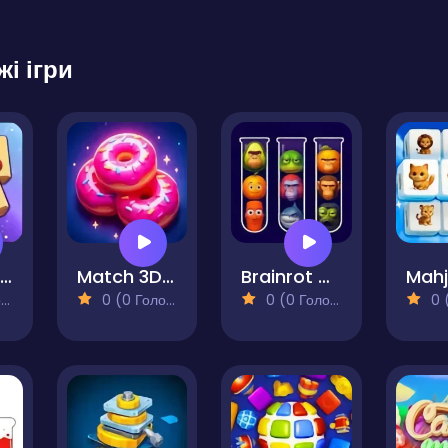
жі ігри
Triple Tile: Fun Match Puzzle 3
Match 3D Puzzle Saga
Brainrot Mind Puzzle Sort Challenge
)
0 (0 Голосів)
0 (0 Голосів)
0 (0