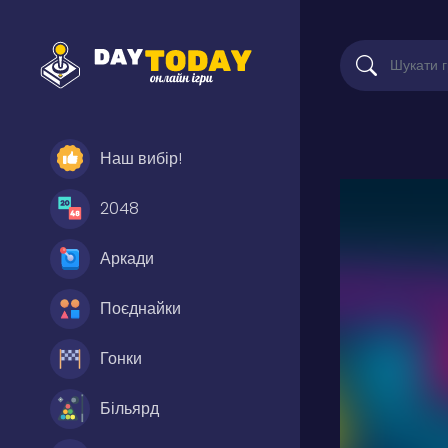
Наш вибір!
2048
Аркади
Поєднайки
Гонки
Більярд