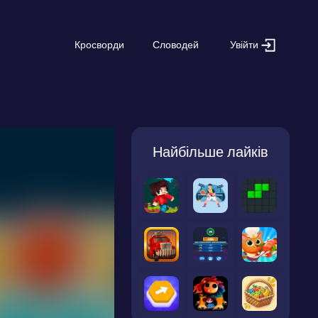
Увійти
Кросворди
Словодей
Найбільше лайків