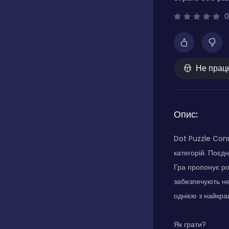
0
Не прац
Опис:
Dot Puzzle Conn
категорій. Поєдн
Гра пропонує ро
забезпечують не
однією з найкращ
Як грати?