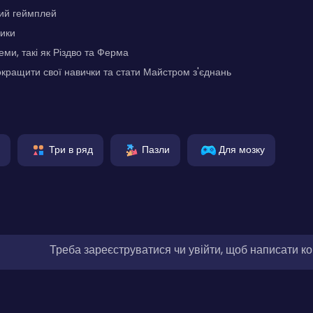
ий геймплей
лики
еми, такі як Різдво та Ферма
кращити свої навички та стати Майстром з'єднань
Три в ряд
Пазли
Для мозку
Треба зареєструватися чи увійти, щоб написати к