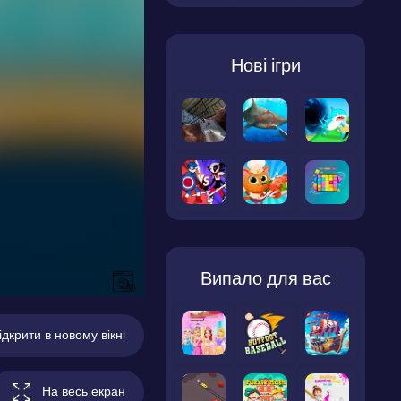
Нові ігри
Випало для вас
ідкрити в новому вікні
На весь екран