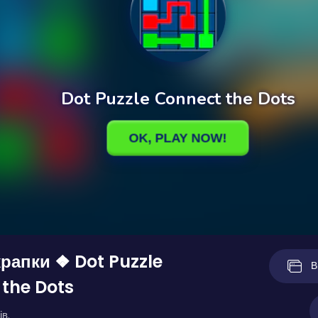
крапки ❖ Dot Puzzle
В
the Dots
ів.