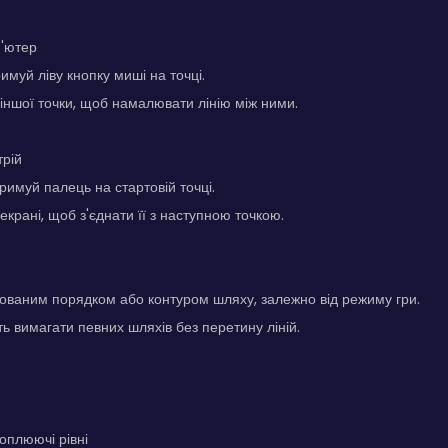
п'ютер
римуй ліву кнопку миші на точці.
 іншої точки, щоб намалювати лінію між ними.
трій
тримуй палець на стартовій точці.
екрані, щоб з'єднати її з наступною точкою.
ованим порядком або контуром шляху, залежно від режиму гри.
ть вимагати певних шляхів без перетину ліній.
хоплюючі рівні