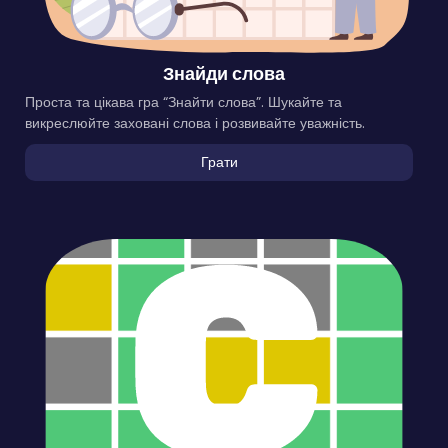
Знайди слова
Проста та цікава гра “Знайти слова”. Шукайте та
викреслюйте заховані слова і розвивайте уважність.
Грати