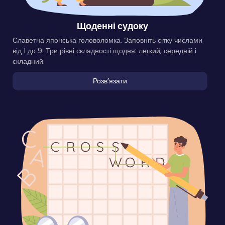
Щоденні судоку
Славетна японська головоломка. Заповніть сітку числами
від 1 до 9. Три рівні складності щодня: легкий, середній і
складний.
Розвʼязати