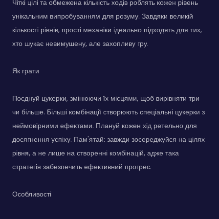
Чіткі цілі та обмежена кількість ходів роблять кожен рівень
унікальним випробуванням для розуму. Завдяки великій
кількості рівнів, прості механіки ідеально підходять для тих,
хто шукає невимушену, але захопливу гру.
Як грати
Поєднуй цукерки, змінюючи їх місцями, щоб вирівняти три
чи більше. Більші комбінації створюють спеціальні цукерки з
неймовірними ефектами. Плануй кожен хід ретельно для
досягнення успіху. Пам'ятай: завжди зосереджуйся на цілях
рівня, а не лише на створенні комбінацій, адже така
стратегія забезпечить ефективний прогрес.
Особливості