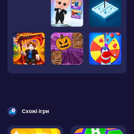
Схожі ігри