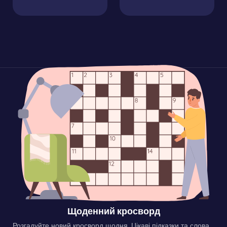
Щоденний кросворд
Розгадуйте новий кросворд щодня. Цікаві підказки та слова,