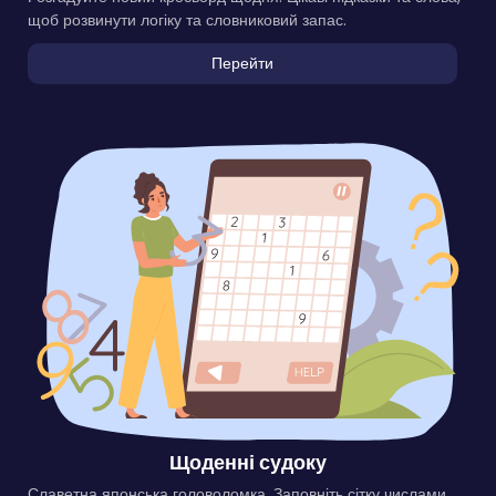
щоб розвинути логіку та словниковий запас.
Перейти
Щоденні судоку
Славетна японська головоломка. Заповніть сітку числами