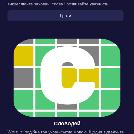
викреслюйте заховані слова і розвивайте уважність.
Грати
Словодей
Wordle-подібна гра українською мовою. Щодня відгадуйте