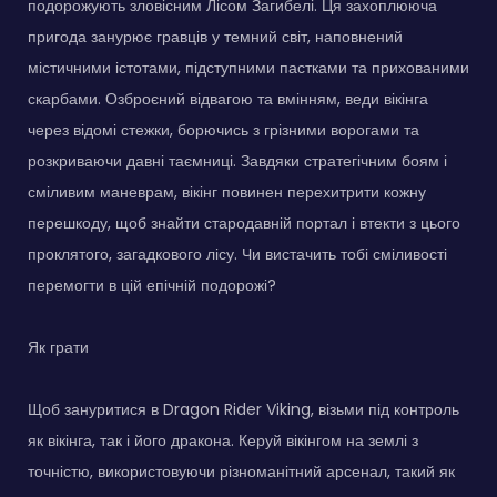
подорожують зловісним Лісом Загибелі. Ця захоплююча
пригода занурює гравців у темний світ, наповнений
містичними істотами, підступними пастками та прихованими
скарбами. Озброєний відвагою та вмінням, веди вікінга
через відомі стежки, борючись з грізними ворогами та
розкриваючи давні таємниці. Завдяки стратегічним боям і
сміливим маневрам, вікінг повинен перехитрити кожну
перешкоду, щоб знайти стародавній портал і втекти з цього
проклятого, загадкового лісу. Чи вистачить тобі сміливості
перемогти в цій епічній подорожі?
Як грати
Щоб зануритися в Dragon Rider Viking, візьми під контроль
як вікінга, так і його дракона. Керуй вікінгом на землі з
точністю, використовуючи різноманітний арсенал, такий як