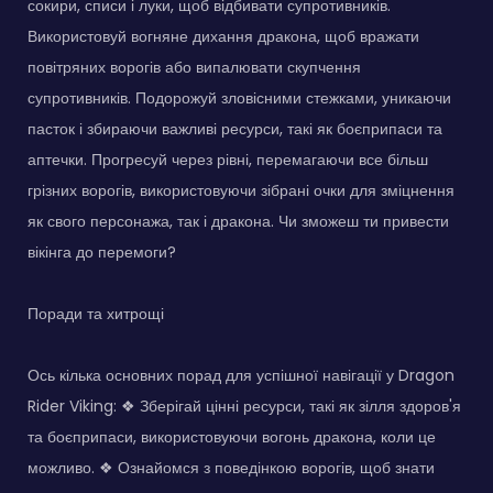
сокири, списи і луки, щоб відбивати супротивників.
Використовуй вогняне дихання дракона, щоб вражати
повітряних ворогів або випалювати скупчення
супротивників. Подорожуй зловісними стежками, уникаючи
пасток і збираючи важливі ресурси, такі як боєприпаси та
аптечки. Прогресуй через рівні, перемагаючи все більш
грізних ворогів, використовуючи зібрані очки для зміцнення
як свого персонажа, так і дракона. Чи зможеш ти привести
вікінга до перемоги?
Поради та хитрощі
Ось кілька основних порад для успішної навігації у Dragon
Rider Viking: ❖ Зберігай цінні ресурси, такі як зілля здоров'я
та боєприпаси, використовуючи вогонь дракона, коли це
можливо. ❖ Ознайомся з поведінкою ворогів, щоб знати