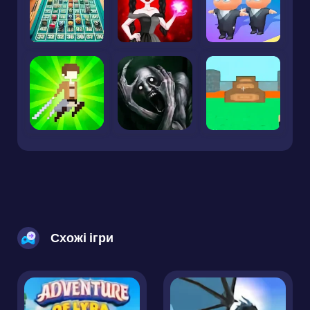
Схожі ігри