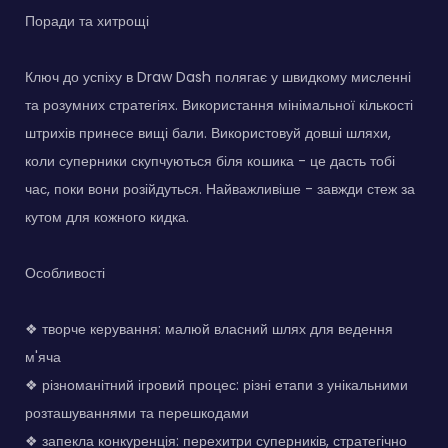
Поради та хитрощі
Ключ до успіху в Draw Dash полягає у швидкому мисленні
та розумних стратегіях. Використання мінімальної кількості
штрихів принесе вищі бали. Використовуй довші шляхи,
коли суперники скупчуються біля кошика - це дасть тобі
час, поки вони розійдуться. Найважливіше - завжди стеж за
кутом для кожного кидка.
Особливості
❖ творче керування: малюй власний шлях для ведення
м'яча
❖ різноманітний ігровий процес: різні етапи з унікальними
розташуваннями та перешкодами
❖ запекла конкуренція: перехитри суперників, стратегічно