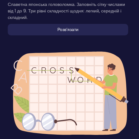
Славетна японська головоломка. Заповніть сітку числами
від 1 до 9. Три рівні складності щодня: легкий, середній і
складний.
Розвʼязати