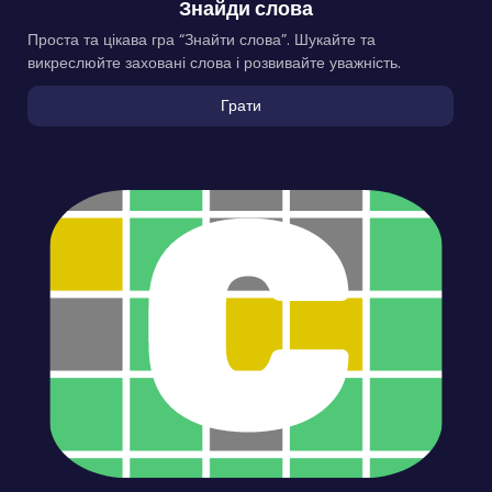
Знайди слова
Проста та цікава гра “Знайти слова”. Шукайте та
викреслюйте заховані слова і розвивайте уважність.
Грати