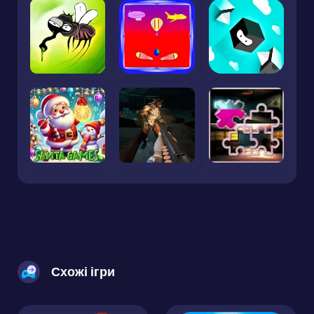
Схожі ігри