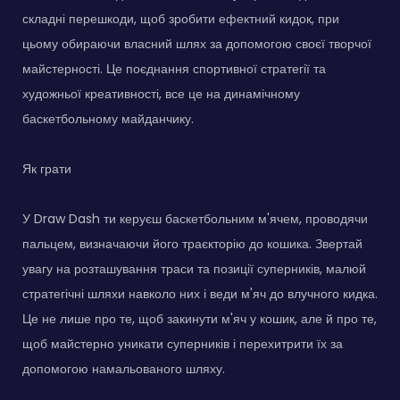
складні перешкоди, щоб зробити ефектний кидок, при
цьому обираючи власний шлях за допомогою своєї творчої
майстерності. Це поєднання спортивної стратегії та
художньої креативності, все це на динамічному
баскетбольному майданчику.
Як грати
У Draw Dash ти керуєш баскетбольним м'ячем, проводячи
пальцем, визначаючи його траєкторію до кошика. Звертай
увагу на розташування траси та позиції суперників, малюй
стратегічні шляхи навколо них і веди м'яч до влучного кидка.
Це не лише про те, щоб закинути м'яч у кошик, але й про те,
щоб майстерно уникати суперників і перехитрити їх за
допомогою намальованого шляху.