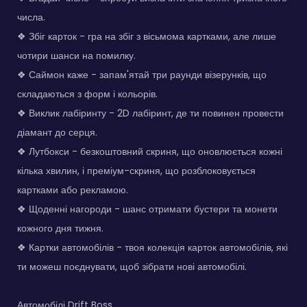
числа.
❖ Збіг карток - гра на збіг з вісьмома картками, але лише
чотири шанси на помилку.
❖ Саймон каже - запам'ятай три раунди візерунків, що
складаються з форм і кольорів.
❖ Виклик лабіринту - 2D лабіринт, де ти повинен провести
діамант до серця.
❖ Лутбокси - безкоштовний скриня, що оновлюється кожні
кілька хвилин, і преміум-скриня, що розблоковується
картками або рекламою.
❖ Щоденні нагороди - шанс отримати бустери та монети
кожного дня тижня.
❖ Картки автомобілів - твоя колекція карток автомобілів, які
ти можеш поєднувати, щоб зібрати нові автомобілі.
Автомобілі Drift Boss