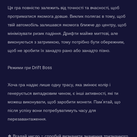
Ця гра повністю залежить від точності та вчасності, щоб
протриматися якомога довше. Виклик полягає в тому, щоб
твій автомобіль залишався якомога ближче до центру, щоб
мінімізувати ризик падіння. Дрифти майже миттєві, але
виконуються з затримкою, тому потрібно бути обережним,
щоб не зробити їх занадто рано або занадто пізно.
Режими гри Drift Boss
Хоча гра надає лише одну трасу, яка змінює колір і
генерується випадковим чином, є інші активності, які ти
можеш виконувати, щоб заробити монети. Пам'ятай, що
після успіху вони потребуватимуть часу для
перезавантаження.
❖ Вгадай число - спробуй визначити значення тризначного