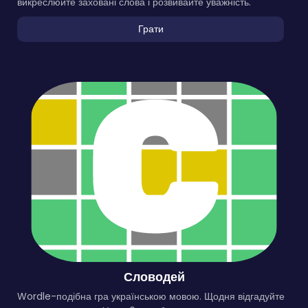
викреслюйте заховані слова і розвивайте уважність.
Грати
Словодей
Wordle-подібна гра українською мовою. Щодня відгадуйте