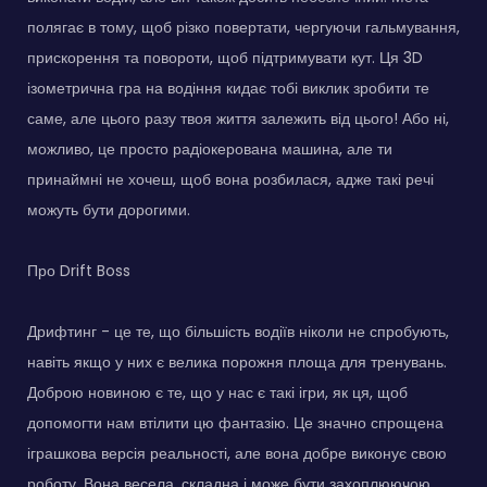
полягає в тому, щоб різко повертати, чергуючи гальмування,
прискорення та повороти, щоб підтримувати кут. Ця 3D
ізометрична гра на водіння кидає тобі виклик зробити те
саме, але цього разу твоя життя залежить від цього! Або ні,
можливо, це просто радіокерована машина, але ти
принаймні не хочеш, щоб вона розбилася, адже такі речі
можуть бути дорогими.
Про Drift Boss
Дрифтинг - це те, що більшість водіїв ніколи не спробують,
навіть якщо у них є велика порожня площа для тренувань.
Доброю новиною є те, що у нас є такі ігри, як ця, щоб
допомогти нам втілити цю фантазію. Це значно спрощена
іграшкова версія реальності, але вона добре виконує свою
роботу. Вона весела, складна і може бути захоплюючою,