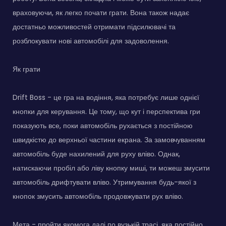
враховуючи, як легко почати грати. Вона також надає
достатньо можливостей отримати підсилювачі та
розблокувати нові автомобілі для задоволення.
Як грати
Drift Boss - це гра на водіння, яка потребує лише однієї
кнопки для керування. Це тому, що кут і перспектива гри
показують все, поки автомобіль рухається з постійною
швидкістю до верхньої частини екрана. За замовчуванням
автомобіль буде нахилений для руху вліво. Однак,
натискаючи пробіл або ліву кнопку миші, ти можеш змусити
автомобіль дрифтувати вліво. Утримування будь-якої з
кнопок змусить автомобіль продовжувати рух вліво.
Мета - пройти якомога далі по вузькій трасі, яка постійно