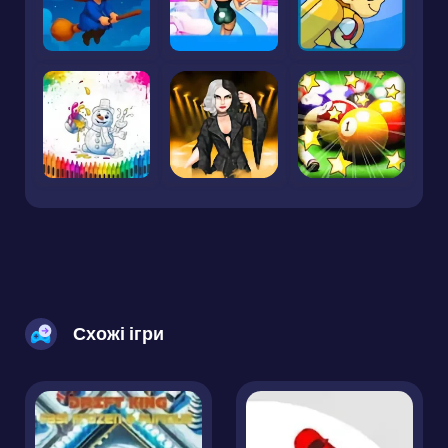
Схожі ігри