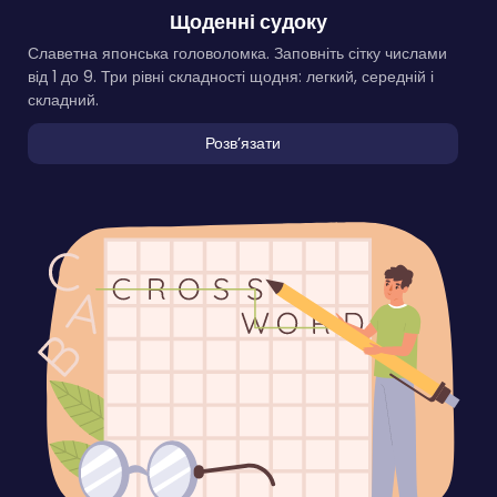
Щоденні судоку
Славетна японська головоломка. Заповніть сітку числами
від 1 до 9. Три рівні складності щодня: легкий, середній і
складний.
Розвʼязати