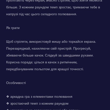
пролітають через екран, вчасно стріляй, щоб збити якомога
більше. З кожним раундом темп зростає, тримаючи тебе в
напрузі під час цього складного полювання.
Як грати
Щоб стріляти, використовуй мишу або торкайся екрана.
Перезаряджай, нахиляючи свій пристрій. Прогресуй,
збиваючи більше качок. Слідкуй за швидшими рухами.
Корисна порада: цілься в качок з ритмічним,
передбачуваним польотом для кращої точності.
Особливості
❖ аркадна гра з елементами полювання
❖ зростаючий темп з кожним раундом