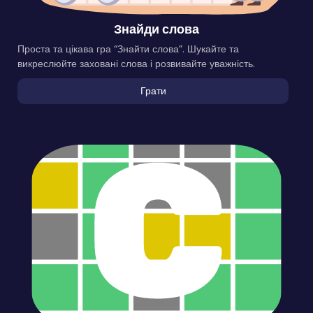
Знайди слова
Проста та цікава гра “Знайти слова”. Шукайте та
викреслюйте заховані слова і розвивайте уважність.
Грати