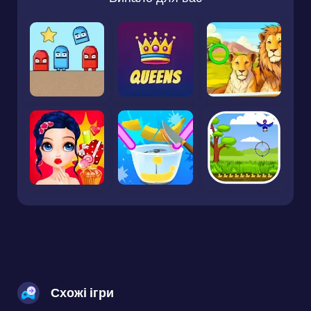
Схожі ігри