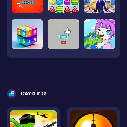
Схожі ігри