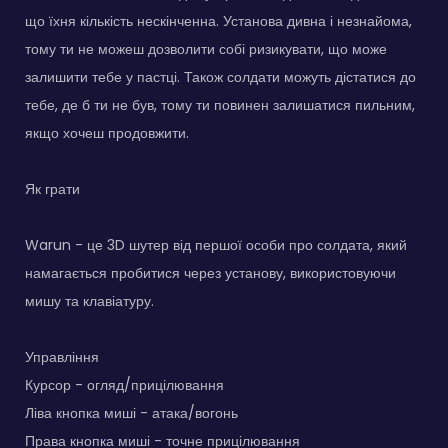
що їхня кількість нескінченна. Установа дивна і незнайома,
тому ти не можеш дозволити собі ризикувати, що може
залишити тебе у пастці. Також солдати можуть дістатися до
тебе, де б ти не був, тому ти повинен залишатися пильним,
якщо хочеш продовжити.
Як грати
Warun - це 3D шутер від першої особи про солдата, який
намагається пробитися через установу, використовуючи
мишу та клавіатуру.
Управління
Курсор - огляд/прицілювання
Ліва кнопка миші - атака/вогонь
Права кнопка миші - точне прицілювання