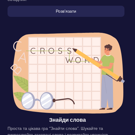
Розвʼязати
Знайди слова
Проста та цікава гра “Знайти слова”. Шукайте та
викреслюйте заховані слова і розвивайте уважність.