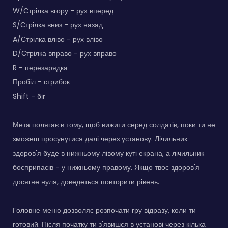
W/Стрілка вгору - рух вперед
S/Стрілка вниз - рух назад
A/Стрілка вліво - рух вліво
D/Стрілка вправо - рух вправо
R - перезарядка
Пробіл - стрибок
Shift - біг
Мета полягає в тому, щоб вижити серед солдатів, поки ти не
зможеш просунутися далі через установу. Лічильник
здоров'я буде в нижньому лівому куті екрана, а лічильник
боєприпасів - у нижньому правому. Якщо твоє здоров'я
досягне нуля, доведеться повторити рівень.
Головне меню дозволяє розпочати гру відразу, коли ти
готовий. Після початку ти з'явишся в установі через кілька