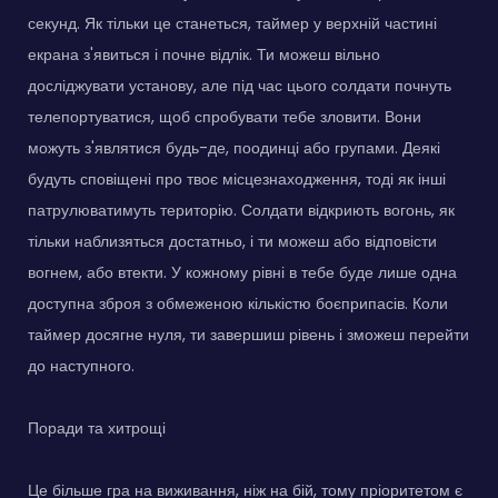
секунд. Як тільки це станеться, таймер у верхній частині
екрана з'явиться і почне відлік. Ти можеш вільно
досліджувати установу, але під час цього солдати почнуть
телепортуватися, щоб спробувати тебе зловити. Вони
можуть з'являтися будь-де, поодинці або групами. Деякі
будуть сповіщені про твоє місцезнаходження, тоді як інші
патрулюватимуть територію. Солдати відкриють вогонь, як
тільки наблизяться достатньо, і ти можеш або відповісти
вогнем, або втекти. У кожному рівні в тебе буде лише одна
доступна зброя з обмеженою кількістю боєприпасів. Коли
таймер досягне нуля, ти завершиш рівень і зможеш перейти
до наступного.
Поради та хитрощі
Це більше гра на виживання, ніж на бій, тому пріоритетом є