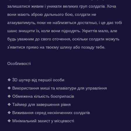
залишатися живим і уникати великих груп солдатів. Хоча
вони мають зброю дальнього бою, солдати не
атакуватимуть, поки не наблизяться достатньо, і це дає тобі
шанс знищити їх, коли вони підходять. Укриттів мало, але
будь уважним до свого оточення, оскільки солдати можуть
з'явитися прямо на твоєму шляху або позаду тебе.
Особливості
❖ 3D шутер від першої особи
❖ Використання миші та клавіатури для управління
❖ Обмежена кількість боєприпасів
❖ Таймер для завершення рівня
❖ Виживання серед нескінченних солдатів
❖ Мінімальний захист у місцевості