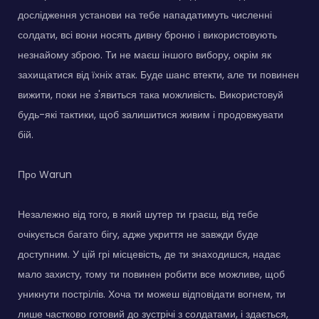
дослідження установи на тебе нападатимуть численні
солдати, всі вони носять дивну броню і використовують
незнайому зброю. Ти не маєш іншого вибору, окрім як
захищатися від їхніх атак. Буде шанс втекти, але ти повинен
вижити, поки не з'явиться така можливість. Використовуй
будь-які тактики, щоб залишитися живим і продовжувати
бій.
Про Warun
Незалежно від того, в який шутер ти граєш, від тебе
очікується багато бігу, адже укриття не завжди буде
доступним. У цій грі місцевість, де ти знаходишся, надає
мало захисту, тому ти повинен робити все можливе, щоб
уникнути пострілів. Хоча ти можеш відповідати вогнем, ти
лише частково готовий до зустрічі з солдатами, і здається,