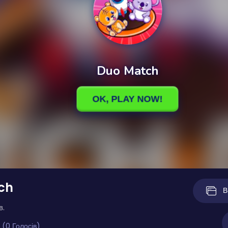
ch
В
в.
 (0 Голосів)