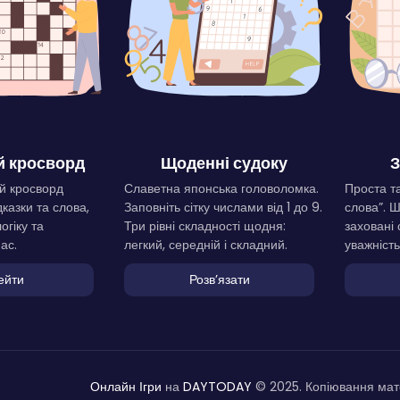
 кросворд
Щоденні судоку
З
й кросворд
Славетна японська головоломка.
Проста та
дказки та слова,
Заповніть сітку числами від 1 до 9.
слова”. 
огіку та
Три рівні складності щодня:
заховані 
ас.
легкий, середній і складний.
уважність
ейти
Розвʼязати
Онлайн Ігри
на
DAYTODAY
© 2025. Копіювання мате