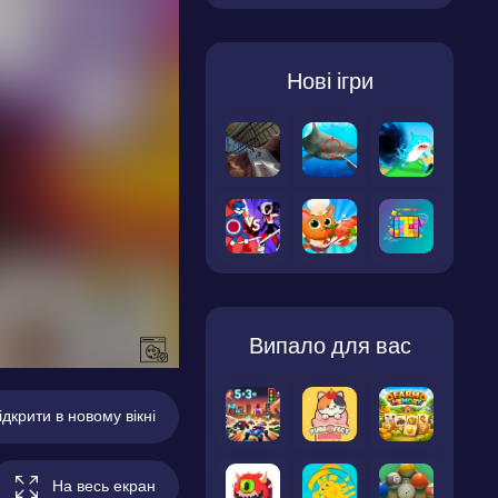
Нові ігри
Випало для вас
ідкрити в новому вікні
На весь екран