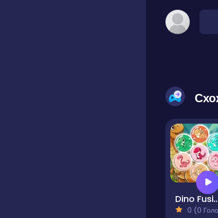
Схо
Dino Fusion Bubble Ev
0 (0 Голосів