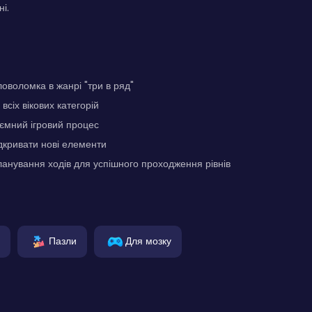
ні.
ловоломка в жанрі "три в ряд"
всіх вікових категорій
ємний ігровий процес
дкривати нові елементи
ланування ходів для успішного проходження рівнів
Пазли
Для мозку