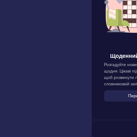
Щоденний
Розгадуйте нови
щодня. Цікаві пі
щоб розвинути л
словниковий зап
Пер