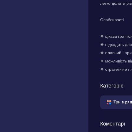
легко долати рів
Особливості
❖ цікава гра-го
❖ підходить для 
❖ плавний і при
❖ можливість ві
❖ стратегічне п
Категорії:
Три в ряд
Коментарі