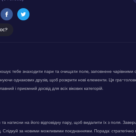
ює?
ошує тебе знаходити пари та очищати поле, заповнене чарівними 
єднуючи однакових друзів, щоб розкрити нові елементи. Ця гра-голов
авний і приємний досвід для всіх вікових категорій.
 та натисни на його відповідну пару, щоб видалити їх з поля. Завер
. Слідкуй за новими можливими поєднаннями. Порада: стратегічно 