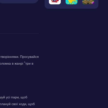
створіннями. Просувайся
оломка в жанрі "три в
шуй усі пари, щоб
плануй свої ходи, щоб