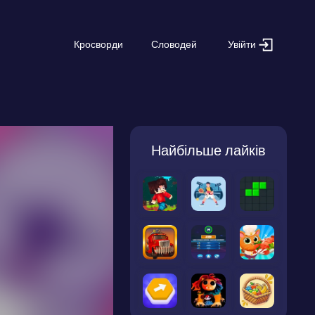
Увійти
Кросворди
Словодей
Найбільше лайків