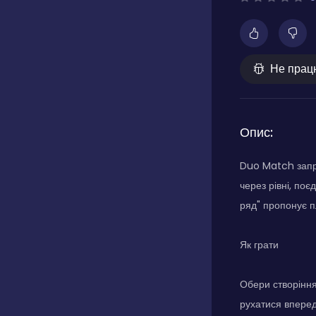
Не прац
Опис:
Duo Match запр
через рівні, по
ряд" пропонує пл
Як грати
Обери створіння
рухатися вперед