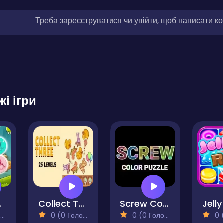
Треба зареєструватися чи увійти, щоб написати к
жі ігри
olution
Collect Three
Screw Color Puzzle
)
0 (0 Голосів)
0 (0 Голосів)
0 (0