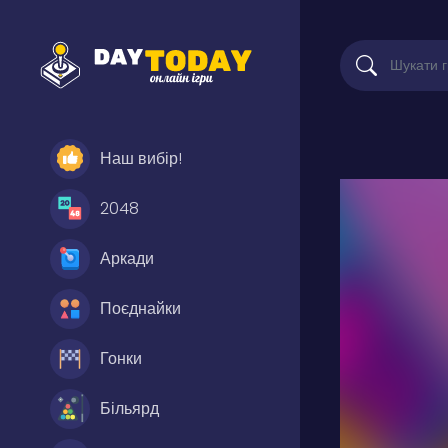
Наш вибір!
2048
Аркади
Поєднайки
Гонки
Більярд