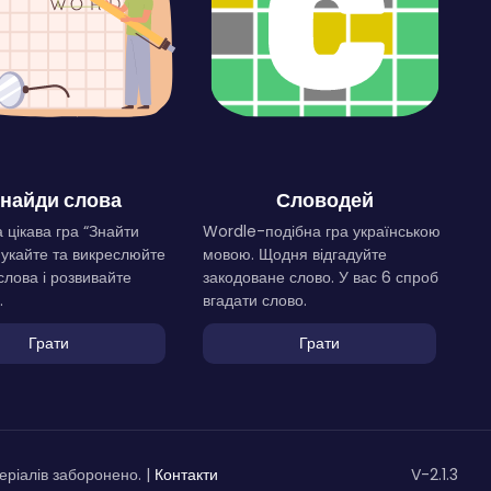
найди слова
Словодей
 цікава гра “Знайти
Wordle-подібна гра українською
Шукайте та викреслюйте
мовою. Щодня відгадуйте
слова і розвивайте
закодоване слово. У вас 6 спроб
.
вгадати слово.
Грати
Грати
ріалів заборонено. |
Контакти
V-2.1.3