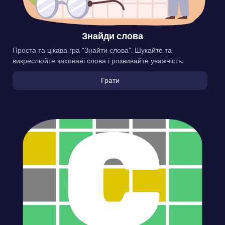
Знайди слова
Проста та цікава гра “Знайти слова”. Шукайте та
викреслюйте заховані слова і розвивайте уважність.
Грати