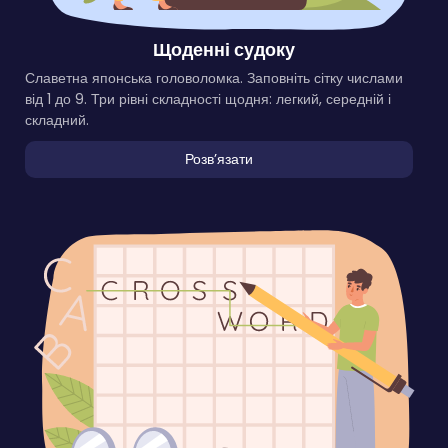
Щоденні судоку
Славетна японська головоломка. Заповніть сітку числами
від 1 до 9. Три рівні складності щодня: легкий, середній і
складний.
Розвʼязати