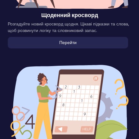
Щоденний кросворд
Розгадуйте новий кросворд щодня. Цікаві підказки та слова,
щоб розвинути логіку та словниковий запас.
Перейти