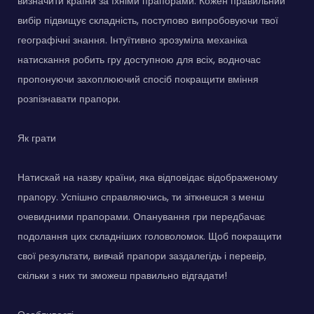
визначити країни за їхніми прапорами. Кожен правильний
вибір підвищує складність, поступово випробовуючи твої
географічні знання. Інтуїтивно зрозуміла механіка
натискання робить гру доступною для всіх, водночас
пропонуючи захоплюючий спосіб покращити вміння
розпізнавати прапори.
Як грати
Натискай на назву країни, яка відповідає відображеному
прапору. Успішно справляючись, ти зіткнешся з менш
очевидними прапорами. Опанування гри передбачає
подолання цих складніших головоломок. Щоб покращити
свої результати, вивчай прапори заздалегідь і перевір,
скільки з них ти зможеш правильно відгадати!