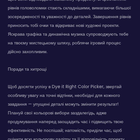
рівнів головоломки стають складнішими, вимагаючи більшої
зосередженості та уважності до деталей. Завершення рівнів
приносить тобі очки та відкриває нові художні проекти.
Яскрава графіка та динамічна музика супроводжують тебе
на твоєму мистецькому шляху, роблячи ігровий процес
дійсно захопливим.
Поради та хитрощі
Щоб досягти успіху в Dye it Right Color Picker, звертай
особливу увагу на точні відтінки, необхідні для кожного
завдання — упущені деталі можуть змінити результат!
Плануй свої кольорові вибори заздалегідь, адже
продумування наперед заощадить час і підвищить твою
ефективність. Не поспішай; натомість, приділи час, щоб
оцінити всю кольорову палітру та її відповідність проекту.