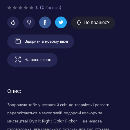
0 (0 Голосів)
Не працює?
Відкрити в новому вікні
На весь екран
Опис:
Запрошую тебе у яскравий світ, де творчість і розваги
переплітаються в захопливій подорожі кольору та
мистецтва! Dye it Right Color Picker — це чудова
головоломка, яка ідеально підходить для тих, хто має