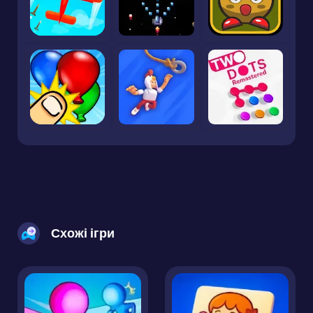
Схожі ігри