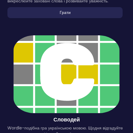
викреслюйте заховані слова і розвивайте уважність.
Грати
Словодей
Wordle-подібна гра українською мовою. Щодня відгадуйте