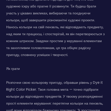
художню іскру або прагне її розвинути. Ти будеш брати
участь у цікавих викликах, вибираючи та поєднуючи
кольори, щоб завершити різноманітні художні проекти.
Нанось кольори на свій пензель, які відповідають предмету,
над яким ти працюєш, і спостерігай, як він перетворюється з
кожним штрихом. Завдяки простим у керуванні елементам
та захопливим головоломкам, ця гра обіцяє радісну
пригоду, сповнену усмішок і творчості.
Як грати
Розпочни свою кольорову пригоду, обравши рівень у Dye it
Right Color Picker. Твоя головна мета — точно підібрати
кольори до відповідних предметів. У твоєму розпорядженні
прості елементи керування: перетягни кольори на пензель,
щоб вони відповідали бажаному предмету. Зі зростанням