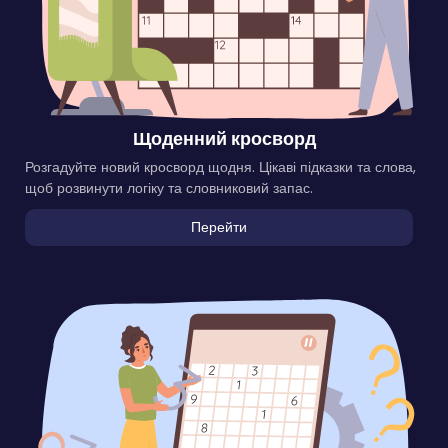
Щоденний кросворд
Розгадуйте новий кросворд щодня. Цікаві підказки та слова,
щоб розвинути логіку та словниковий запас.
Перейти