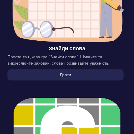
Знайди слова
Проста та цікава гра “Знайти слова”. Шукайте та
викреслюйте заховані слова і розвивайте уважність.
Грати