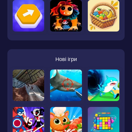
Нові ігри