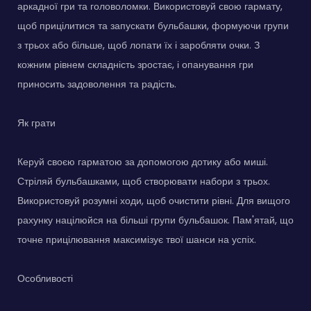
аркадної гри та головоломки. Використовуй свою гармату,
щоб прицілитися та запускати бульбашки, формуючи групи
з трьох або більше, щоб лопати їх і заробляти очки. З
кожним рівнем складність зростає, і опанування гри
приносить задоволення та радість.
Як грати
Керуй своєю гарматою за допомогою дотику або миші.
Стріляй бульбашками, щоб створювати набори з трьох.
Використовуй розумні ходи, щоб очистити рівні. Для вищого
рахунку націлюйся на більші групи бульбашок. Пам'ятай, що
точне прицілювання максимізує твої шанси на успіх.
Особливості