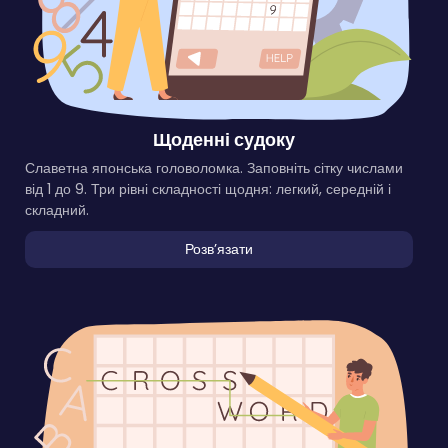
Щоденні судоку
Славетна японська головоломка. Заповніть сітку числами
від 1 до 9. Три рівні складності щодня: легкий, середній і
складний.
Розвʼязати