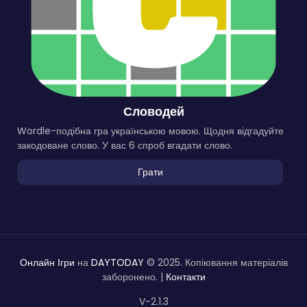
Словодей
Wordle-подібна гра українською мовою. Щодня відгадуйте
закодоване слово. У вас 6 спроб вгадати слово.
Грати
Онлайн Ігри
на
DAYTODAY
© 2025. Копіювання матеріалів
заборонено. |
Контакти
V-2.1.3