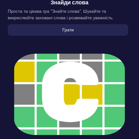
Знайди слова
Проста та цікава гра “Знайти слова”. Шукайте та
викреслюйте заховані слова і розвивайте уважність.
Грати