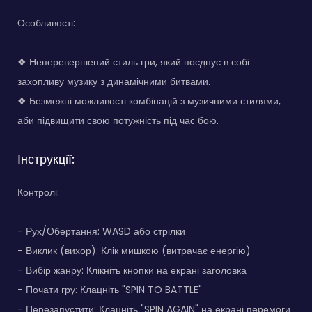
Особливості:
❖ Неперевершений стиль гри, який поєднує в собі
захопливу музику з динамічними битвами.
❖ Безмежні можливості комбінацій з музичними стилями,
аби підвищити свою потужність під час бою.
Інструкції:
Контролі:
- Рух/Обертання: WASD або стрілки
- Виклик (вихор): Клік мишкою (витрачає енергію)
- Вибір жанру: Клікніть кнопки на екрані заголовка
- Почати гру: Клацніть "SPIN TO BATTLE"
- Перезапустити: Клацніть "SPIN AGAIN" на екрані перемоги