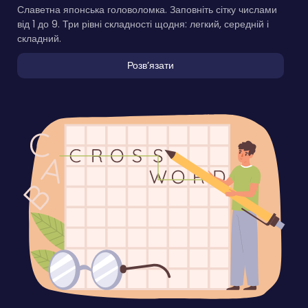
Славетна японська головоломка. Заповніть сітку числами
від 1 до 9. Три рівні складності щодня: легкий, середній і
складний.
Розвʼязати