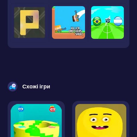
Схожі ігри