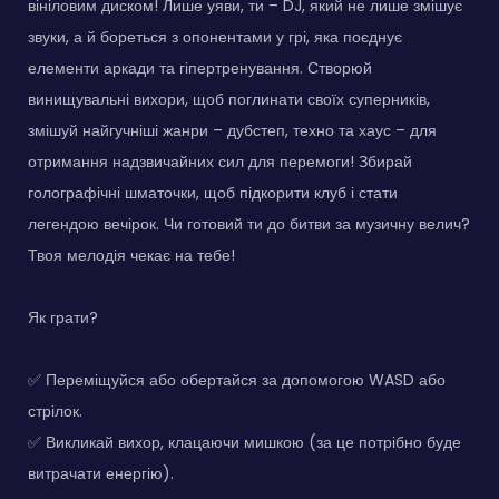
вініловим диском! Лише уяви, ти – DJ, який не лише змішує
звуки, а й бореться з опонентами у грі, яка поєднує
елементи аркади та гіпертренування. Створюй
винищувальні вихори, щоб поглинати своїх суперників,
змішуй найгучніші жанри – дубстеп, техно та хаус – для
отримання надзвичайних сил для перемоги! Збирай
голографічні шматочки, щоб підкорити клуб і стати
легендою вечірок. Чи готовий ти до битви за музичну велич?
Твоя мелодія чекає на тебе!
Як грати?
✅ Переміщуйся або обертайся за допомогою WASD або
стрілок.
✅ Викликай вихор, клацаючи мишкою (за це потрібно буде
витрачати енергію).