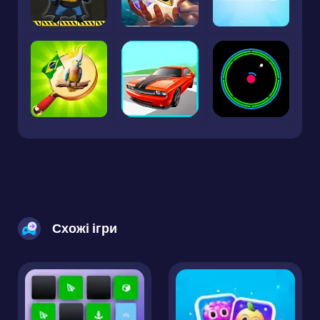
Схожі ігри