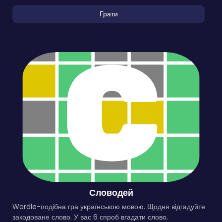
Грати
Словодей
Wordle-подібна гра українською мовою. Щодня відгадуйте
закодоване слово. У вас 6 спроб вгадати слово.