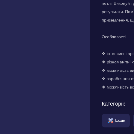
петлі. Виконуй 
результати. Пам
приземлення, що
Особливості
❖ інтенсивні ар
❖ різноманітні 
❖ можливість ви
❖ заробляння оч
❖ можливість вс
Категорії:
Екшн