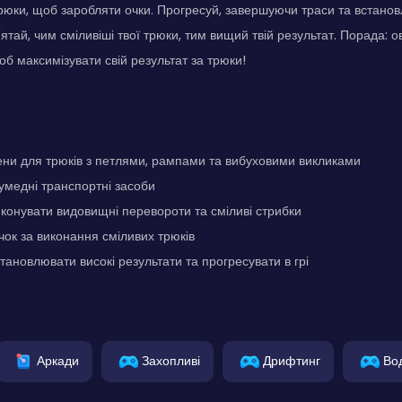
трюки, щоб заробляти очки. Прогресуй, завершуючи траси та встано
'ятай, чим сміливіші твої трюки, тим вищий твій результат. Порада: 
б максимізувати свій результат за трюки!
ени для трюків з петлями, рампами та вибуховими викликами
кумедні транспортні засоби
конувати видовищні перевороти та сміливі стрибки
ок за виконання сміливих трюків
тановлювати високі результати та прогресувати в грі
Аркади
Захопливі
Дрифтинг
Во