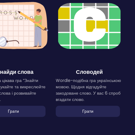
найди слова
Словодей
 цікава гра “Знайти
Wordle-подібна гра українською
Шукайте та викреслюйте
мовою. Щодня відгадуйте
слова і розвивайте
закодоване слово. У вас 6 спроб
.
вгадати слово.
Грати
Грати