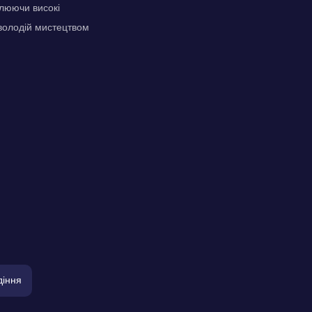
влюючи високі
оволодій мистецтвом
діння