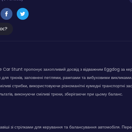
ює?
 Car Stunt пропонує захопливий досвід з відважним Eggdog за ке
и для трюків, заповнені петлями, рампами та вибуховими викликами
міливі стрибки, використовуючи різноманітні кумедні транспортні за
ьтатів, виконуючи сміливі трюки, зберігаючи при цьому баланс.
авіші зі стрілками для керування та балансування автомобіля. Пер