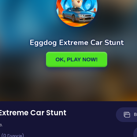
Extreme Car Stunt
В
в.
 (0 Голосів)