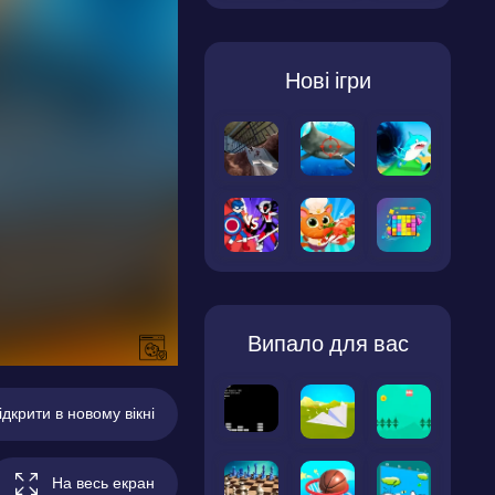
Нові ігри
Випало для вас
ідкрити в новому вікні
На весь екран