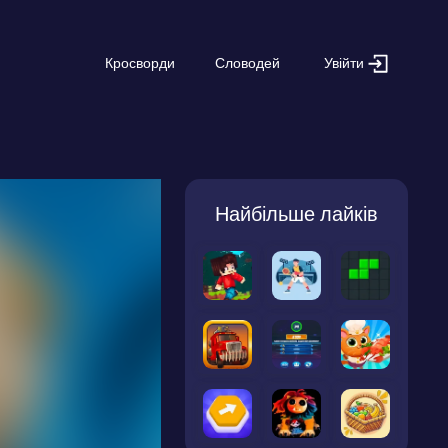
Увійти
Кросворди
Словодей
Найбільше лайків