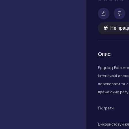
Не прац
Опис:
Eggdog Extreme
інтенсивні арен
перевороти та с
вражаючих резул
Як грати
Використовуй кл