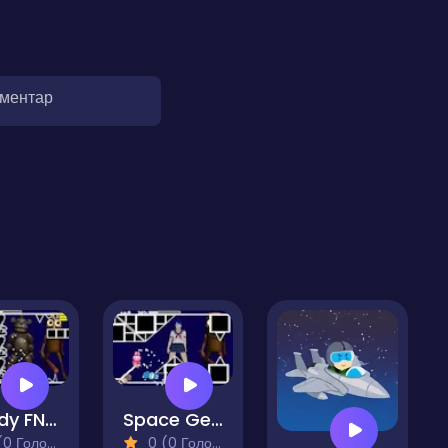
оментар
Freddy FNAF Space Waves
Space Geometry Dash Waves
 Голосів)
0 (0 Голосів)