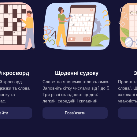
 кросворд
Щоденні судоку
З
й кросворд
Славетна японська головоломка.
Проста та
дказки та слова,
Заповніть сітку числами від 1 до 9.
слова”. 
огіку та
Три рівні складності щодня:
заховані 
ас.
легкий, середній і складний.
уважність
ейти
Розвʼязати