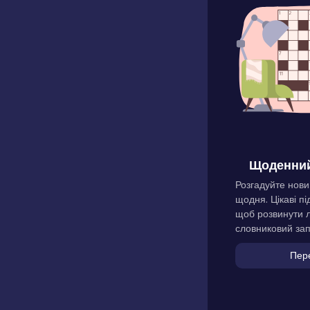
Щоденний
Розгадуйте нови
щодня. Цікаві пі
щоб розвинути л
словниковий зап
Пер