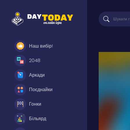
Наш вибір!
2048
Аркади
Поєднайки
Гонки
Більярд