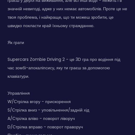
граєш у дербі на виживання, але всі інші водії - нежить і в
значній невигоді, адже у них немає автомобілів. Проте це не
твоя проблема, і найкраще, що ти можеш зробити, це
швидко покласти край їхньому стражданню.
Як грати
Supercars Zombie Driving 2 - це 3D гра про водіння під
час зомбі-апокаліпсису, яку ти граєш за допомогою
клавіатури.
Управління
W/Стрілка вгору - прискорення
S/Стрілка вниз - уповільнення/задній хід
A/Стрілка вліво - поворот ліворуч
D/Стрілка вправо - поворот праворуч