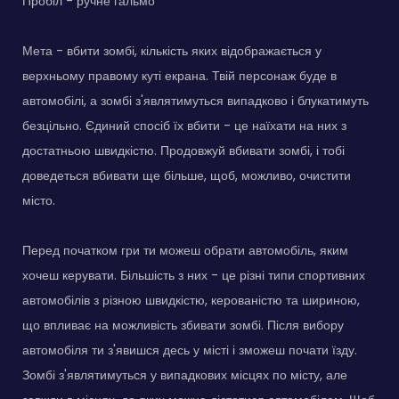
Пробіл - ручне гальмо
Мета - вбити зомбі, кількість яких відображається у
верхньому правому куті екрана. Твій персонаж буде в
автомобілі, а зомбі з'являтимуться випадково і блукатимуть
безцільно. Єдиний спосіб їх вбити - це наїхати на них з
достатньою швидкістю. Продовжуй вбивати зомбі, і тобі
доведеться вбивати ще більше, щоб, можливо, очистити
місто.
Перед початком гри ти можеш обрати автомобіль, яким
хочеш керувати. Більшість з них - це різні типи спортивних
автомобілів з різною швидкістю, керованістю та шириною,
що впливає на можливість збивати зомбі. Після вибору
автомобіля ти з'явишся десь у місті і зможеш почати їзду.
Зомбі з'являтимуться у випадкових місцях по місту, але