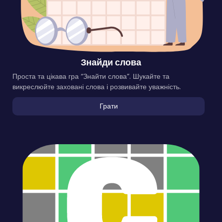
Знайди слова
Проста та цікава гра “Знайти слова”. Шукайте та
викреслюйте заховані слова і розвивайте уважність.
Грати