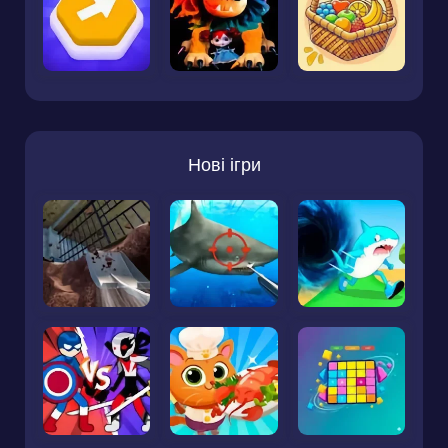
Нові ігри