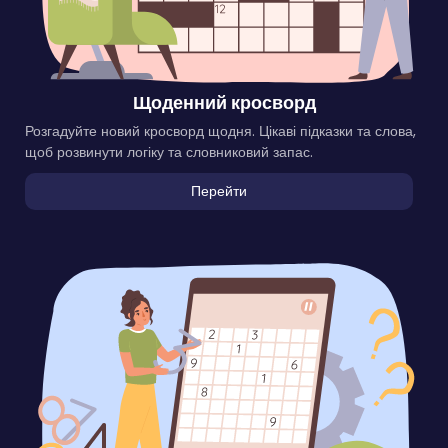
Щоденний кросворд
Розгадуйте новий кросворд щодня. Цікаві підказки та слова,
щоб розвинути логіку та словниковий запас.
Перейти