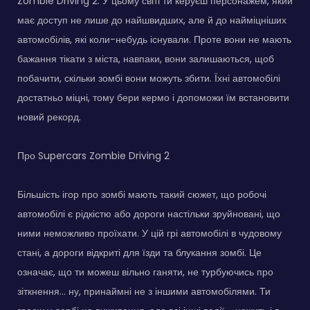
Zombie Driving 2. У цьому світі ти керуєш персонажем, який
має доступ не лише до найшвидших, але й до найміцніших
автомобілів, які коли-небудь існували. Проте вони не мають
бажання тікати з міста, навпаки, вони залишаються, щоб
побачити, скільки зомбі вони можуть збити. Їхні автомобілі
достатньо міцні, тому бери кермо і допоможи їм встановити
новий рекорд.
Про Supercars Zombie Driving 2
Більшість ігор про зомбі мають такий сюжет, що робочі
автомобілі є рідкістю або дороги настільки зруйновані, що
ними неможливо проїхати. У цій грі автомобілі в чудовому
стані, а дороги відкриті для їзди та блукання зомбі. Це
означає, що ти можеш вільно ганяти, не турбуючись про
зіткнення... ну, принаймні не з іншими автомобілями. Ти