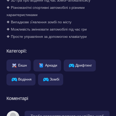
❖ 3D гра про водіння під час зомбі-апокаліпсису
❖ Різноманітні спортивні автомобілі з різними
характеристиками
❖ Випадкове з'явлення зомбі по місту
❖ Можливість змінювати автомобілі під час гри
❖ Просте управління за допомогою клавіатури
Категорії:
Екшн
Аркади
Дрифтинг
Водіння
Зомбі
Коментарі