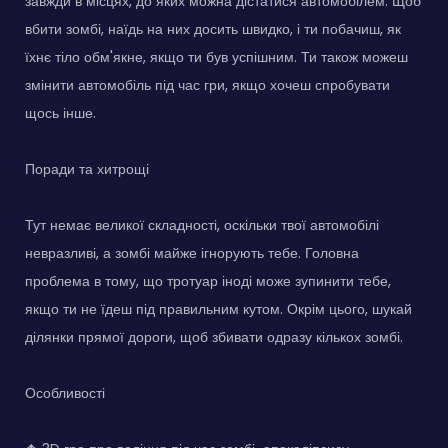
завжди в місцях, до яких можна дістатися автомобілем. Щоб
вбити зомбі, наїдь на них досить швидко, і ти побачиш, як
їхнє тіло обм'якне, якщо ти був успішним. Ти також можеш
змінити автомобіль під час гри, якщо хочеш спробувати
щось інше.
Поради та хитрощі
Тут немає великої складності, оскільки твої автомобілі
невразливі, а зомбі майже ігнорують тебе. Головна
проблема в тому, що тротуар іноді може зупинити тебе,
якщо ти не їдеш під правильним кутом. Окрім цього, шукай
ділянки прямої дороги, щоб збивати одразу кількох зомбі.
Особливості