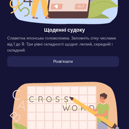
Щоденні судоку
Славетна японська головоломка. Заповніть сітку числами
від 1 до 9. Три рівні складності щодня: легкий, середній і
складний.
Розвʼязати