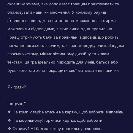
флеш-картками, яка допомагає гравцям практикувати та
опановувати навички множення. У кожному раунді
з'являється випадкове питання на множення з чотирма
можливими відповідями, з яких лише одна правильна.
Гравці отримують бали за правильні відповіді, що робить
навчання як захоплюючим, так і винагороджуючим. Завдяки
своєму чистому, мінімалістичному дизайну та чітким
текстам, ця гра ідеально підходить для учнів, батьків або
будь-кого, хто хоче покращити свої математичні навички.
Як грати?
Інструкції
❖ На комп'ютері: натисни на картку, щоб вибрати відповідь.
❖ На мобільному: торкнися картки, щоб вибрати.
❖ Отримуй +1 бал за кожну правильну відповідь.