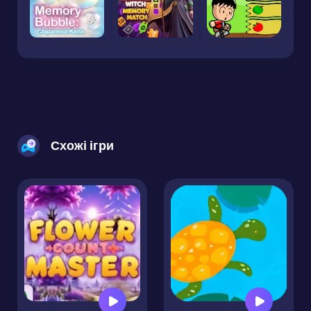
Схожі ігри