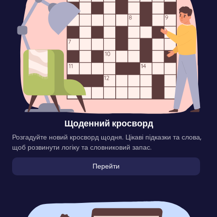
Щоденний кросворд
Розгадуйте новий кросворд щодня. Цікаві підказки та слова,
щоб розвинути логіку та словниковий запас.
Перейти