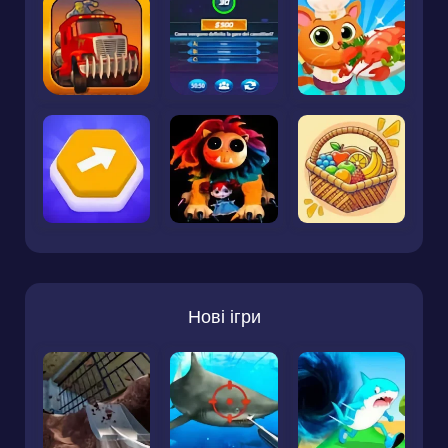
Нові ігри