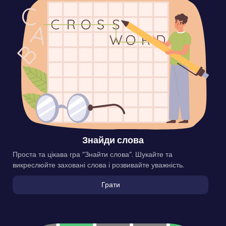
Знайди слова
Проста та цікава гра “Знайти слова”. Шукайте та
викреслюйте заховані слова і розвивайте уважність.
Грати