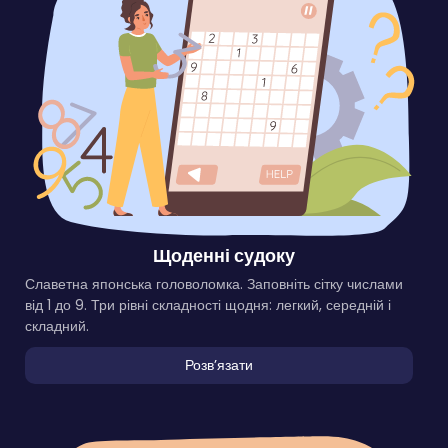
Щоденні судоку
Славетна японська головоломка. Заповніть сітку числами
від 1 до 9. Три рівні складності щодня: легкий, середній і
складний.
Розвʼязати