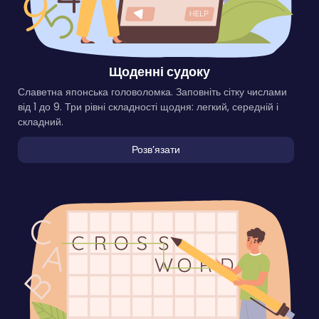
Щоденні судоку
Славетна японська головоломка. Заповніть сітку числами
від 1 до 9. Три рівні складності щодня: легкий, середній і
складний.
Розвʼязати