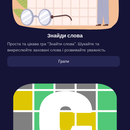
Знайди слова
Проста та цікава гра “Знайти слова”. Шукайте та
викреслюйте заховані слова і розвивайте уважність.
Грати