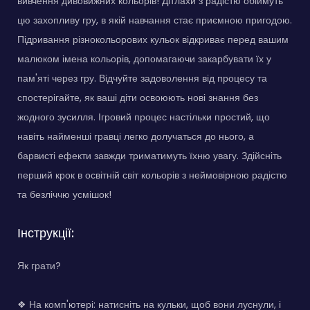
вивчення дивовижних кольорів! Дітлахи з радістю обіймуть
цю захопливу гру, в якій навчання стає приємною пригодою.
Підривання різнокольорових кульок відкриває перед вашим
малюком імена кольорів, допомагаючи закарбувати їх у
пам'яті через гру. Відчуйте задоволення від процесу та
спостерігайте, як ваші діти освоюють нові знання без
жодного зусилля. Ігровий процес настільки простий, що
навіть найменші гравці легко долучаться до нього, а
барвисті ефекти завжди триматимуть їхню увагу. Здійсніть
перший крок в освітній світ кольорів з неймовірною радістю
та безліччю усмішок!
Інструкції:
Як грати?
❖ На комп'ютері: натисніть на кульки, щоб вони луснули, і