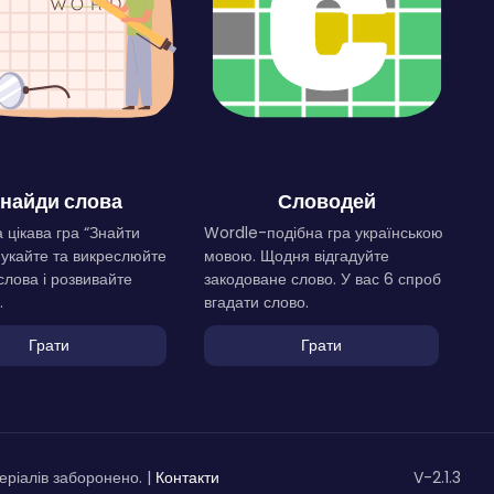
найди слова
Словодей
 цікава гра “Знайти
Wordle-подібна гра українською
Шукайте та викреслюйте
мовою. Щодня відгадуйте
слова і розвивайте
закодоване слово. У вас 6 спроб
.
вгадати слово.
Грати
Грати
ріалів заборонено. |
Контакти
V-2.1.3