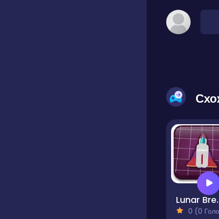
Схо
Lunar
0 (0 Голосів