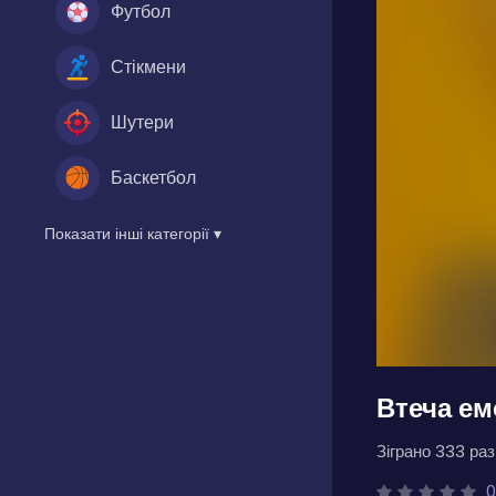
Футбол
Стікмени
Шутери
Баскетбол
Показати інші категорії ▾
Втеча ем
Зіграно 333 разі
0