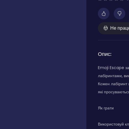
Не прац
Опис:
Emoji Escape за
лабіринтами, ви
Кожен лабіринт 
які просуваються
Як грати
Використовуй кл