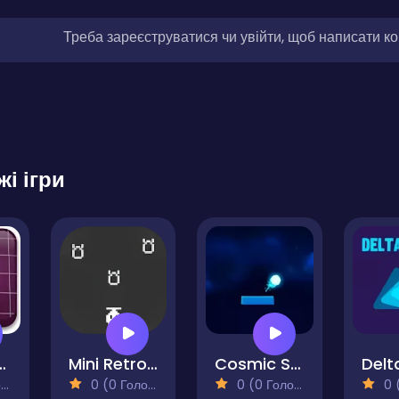
Треба зареєструватися чи увійти, щоб написати к
жі ігри
 Breakout
Mini Retro Bomber Enhanced
Cosmic Smash
)
0 (0 Голосів)
0 (0 Голосів)
0 (0