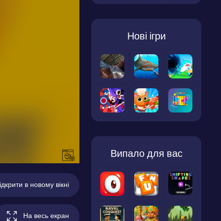
Нові ігри
Випало для вас
ідкрити в новому вікні
На весь екран