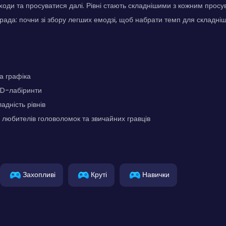
ходи та просуватися далі. Рівні стають складнішими з кожним просу
рада: почни зі збору легших емодзі, щоб набрати темп для складніш
а графіка
2D-лабіринти
адність рівнів
 любителів головоломок та звичайних гравців
Захопливі
Круті
Навички