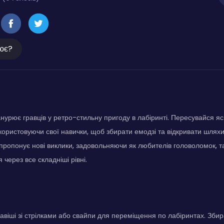
ює?
нурює гравців у ретро-стильну пригоду в лабіринті. Пересувайся я
користовуючи свої навички, щоб збирати емодзі та відкривати шляхи
пропонує нові виклики, задовольняючи як любителів головоломок, так
 через все складніші рівні.
авіші зі стрілками або свайпи для переміщення по лабіринтах. Збир