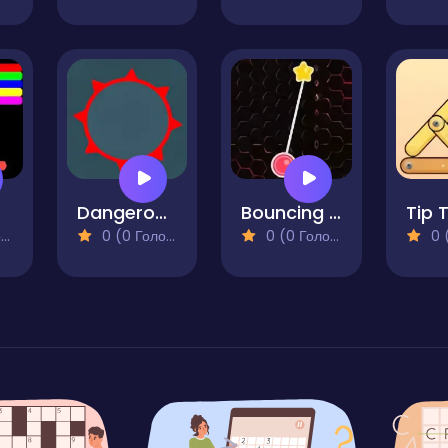
tz
Dangerous Circle
Bouncing Expert
Tip 
)
0 (0 Голосів)
0 (0 Голосів)
0 (0