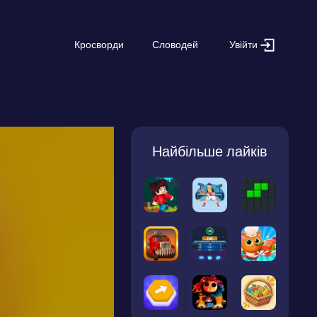
Увійти
Кросворди
Словодей
Найбільше лайків