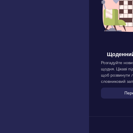
Щоденний
Розгадуйте нови
щодня. Цікаві пі
щоб розвинути л
словниковий зап
Пер