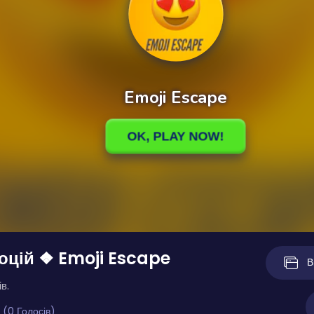
оцій ❖ Emoji Escape
В
в.
 (0 Голосів)