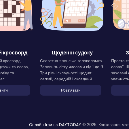
 кросворд
Щоденні судоку
З
й кросворд
Славетна японська головоломка.
Проста та
дказки та слова,
Заповніть сітку числами від 1 до 9.
слова”. 
огіку та
Три рівні складності щодня:
заховані 
ас.
легкий, середній і складний.
уважність
ейти
Розвʼязати
Онлайн Ігри
на
DAYTODAY
© 2025. Копіювання мате