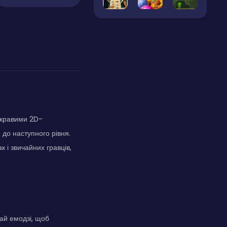
скравими 2D-
 до наступного рівня.
 і звичайних гравців,
ай емодзі, щоб