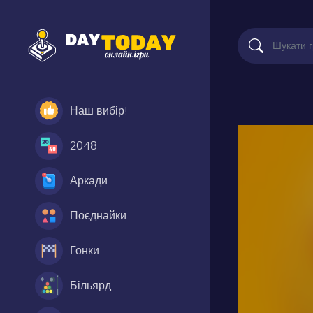
Наш вибір!
2048
Аркади
Поєднайки
Гонки
Більярд