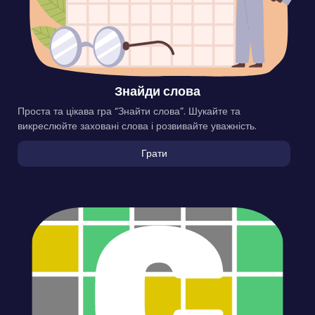
Знайди слова
Проста та цікава гра “Знайти слова”. Шукайте та
викреслюйте заховані слова і розвивайте уважність.
Грати