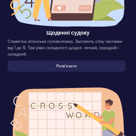
Щоденні судоку
Славетна японська головоломка. Заповніть сітку числами
від 1 до 9. Три рівні складності щодня: легкий, середній і
складний.
Розвʼязати