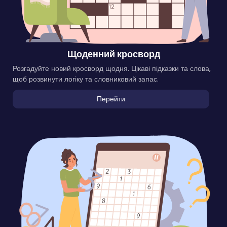
Щоденний кросворд
Розгадуйте новий кросворд щодня. Цікаві підказки та слова,
щоб розвинути логіку та словниковий запас.
Перейти