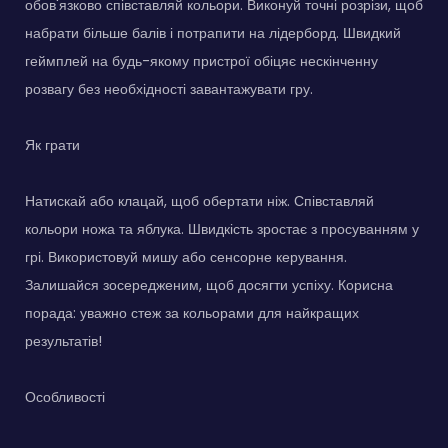
обов'язково співставляй кольори. Виконуй точні розрізи, щоб
набрати більше балів і потрапити на лідерборд. Швидкий
геймплей на будь-якому пристрої обіцяє нескінченну
розвагу без необхідності завантажувати гру.
Як грати
Натискай або клацай, щоб обертати ніж. Співставляй
кольори ножа та яблука. Швидкість зростає з просуванням у
грі. Використовуй мишу або сенсорне керування.
Залишайся зосередженим, щоб досягти успіху. Корисна
порада: уважно стеж за кольорами для найкращих
результатів!
Особливості