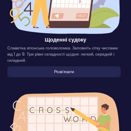
Щоденні судоку
Славетна японська головоломка. Заповніть сітку числами
від 1 до 9. Три рівні складності щодня: легкий, середній і
складний.
Розвʼязати