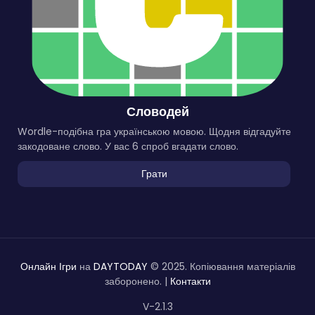
Словодей
Wordle-подібна гра українською мовою. Щодня відгадуйте
закодоване слово. У вас 6 спроб вгадати слово.
Грати
Онлайн Ігри
на
DAYTODAY
© 2025. Копіювання матеріалів
заборонено. |
Контакти
V-2.1.3