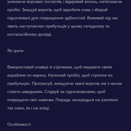
уникаючи ворожих пострілів, і відкривай вогонь, натискаючи
пробіл. Знищуй ворогів, щоб заробити очки, і збирай
підсилювачі для покращення здібностей. Виживай під час
хвиль наступаючих прибульців у цьому складному та
ностальгійному досвіді.
Як грати
Використовуй клавіші зі стрілками, щоб керувати своїм
кораблем по екрану. Натискай пробіл, щоб стріляти по
прибульцях. Прогресуй, знищуючи хвилі ворогів, які з часом
стають швидшими. Слідкуй за підсилювачами, щоб
покращити свої навички. Порада: зосередься на ухилянні
так само, як і на атаці.
Особливості