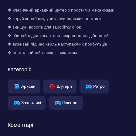
❖ класичний аркадний шутер з простими механіками
❖ керуй кораблем, уникаючи ворожих пострілів
❖ знищуй ворогів для заробітку очок
❖ збирай підсилювачі для покращення здібностей
❖ виживай під час хвиль наступаючих прибульців
❖ ностальгійний досвід з викликом
Категорії:
Аркади
Шутери
Ретро
Захопливі
Пікселні
Коментарі