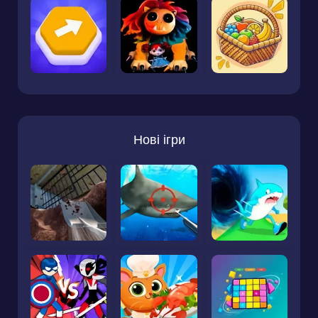
Нові ігри