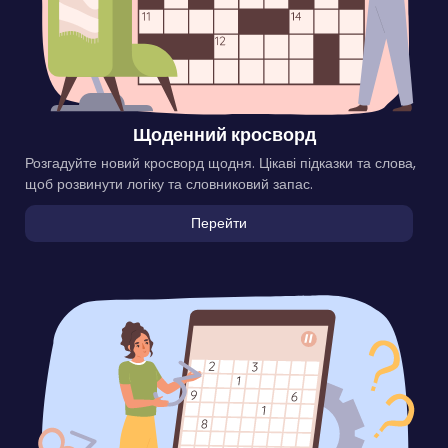
Щоденний кросворд
Розгадуйте новий кросворд щодня. Цікаві підказки та слова,
щоб розвинути логіку та словниковий запас.
Перейти