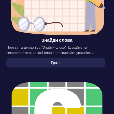
Знайди слова
Проста та цікава гра “Знайти слова”. Шукайте та
викреслюйте заховані слова і розвивайте уважність.
Грати