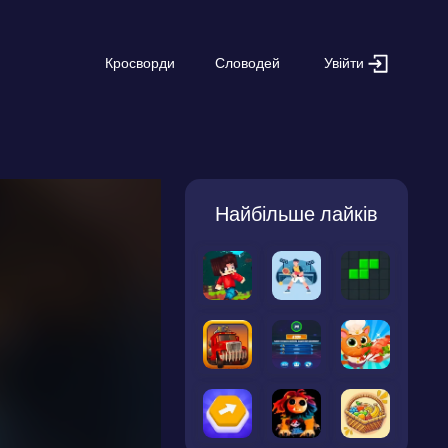
Увійти
Кросворди
Словодей
Найбільше лайків