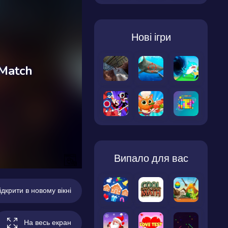
Нові ігри
Випало для вас
ідкрити в новому вікні
На весь екран