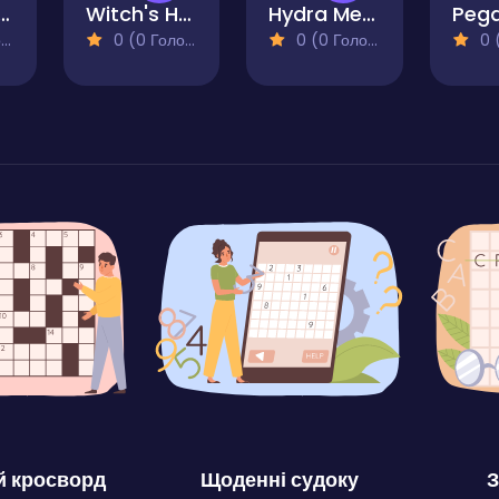
 or Green
Witch's Hats
Hydra Memory Match
)
0 (0 Голосів)
0 (0 Голосів)
0 (0
 кросворд
Щоденні судоку
З