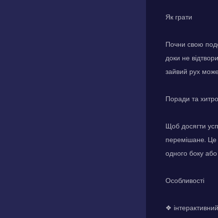
Як грати
Почни свою подо
доки не відтвор
зайвий рух може
Поради та хитр
Щоб досягти успі
перемішане. Це 
одного боку або
Особливості
❖ інтерактивний