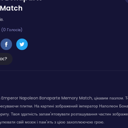
 Match
в.
 (0 Голосів)
ює?
з Emperor Napoleon Bonaparte Memory Match, цікавим пазлом. Тоб
есуваючи плитки. На картині зображений імператор Наполеон Бона
ориту. Твоя здатність запам'ятовувати розташування частин зображ
улювати свій мозок і пам'ять з цією захоплюючою грою.