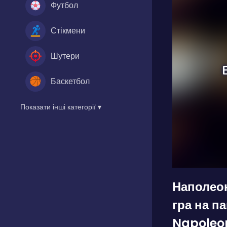
Футбол
Стікмени
Шутери
Баскетбол
Показати інші категорії ▾
Наполеон
гра на п
Napoleo