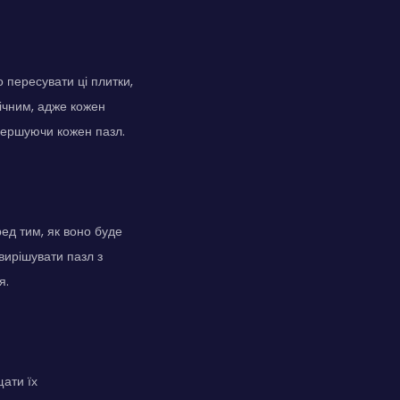
 пересувати ці плитки,
ічним, адже кожен
авершуючи кожен пазл.
ред тим, як воно буде
вирішувати пазл з
я.
щати їх