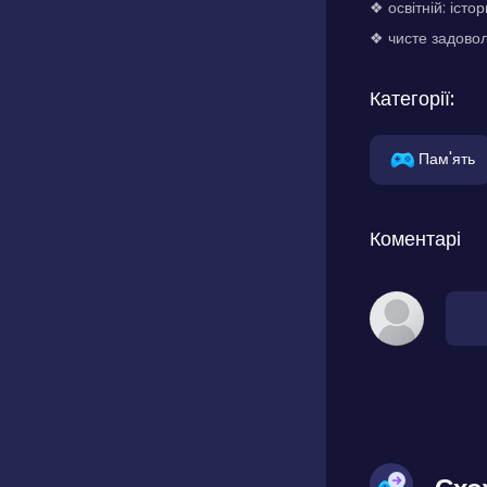
❖ освітній: істо
❖ чисте задовол
Категорії:
Пам'ять
Коментарі