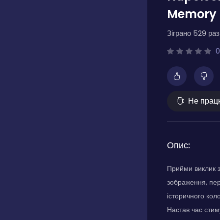
Memory
Зіграно 529 разі
0
Не прац
Опис:
Прийми виклик 
зображення, пер
історичного кол
Настав час стим