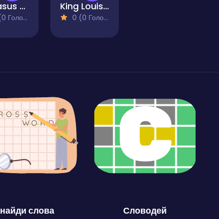
Pegasus Memory Match
King Louis XIV Memory Match
 Голосів)
0 (0 Голосів)
найди слова
Словодей