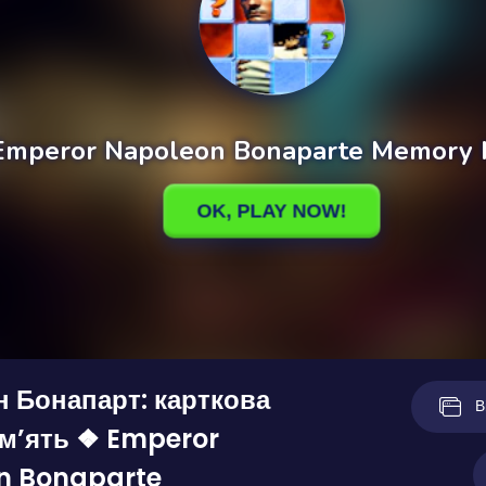
 Бонапарт: карткова
В
ам’ять ❖ Emperor
n Bonaparte