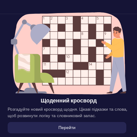
Щоденний кросворд
Розгадуйте новий кросворд щодня. Цікаві підказки та слова,
щоб розвинути логіку та словниковий запас.
Перейти