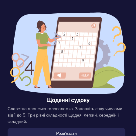
Щоденні судоку
Славетна японська головоломка. Заповніть сітку числами
від 1 до 9. Три рівні складності щодня: легкий, середній і
складний.
Розвʼязати