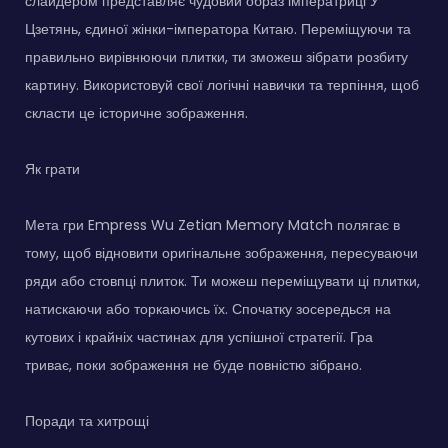
слайдером представляє чудовий образ імператриці У
Цзетянь, єдиної жінки-імператора Китаю. Переміщуючи та
правильно вирівнюючи плитки, ти зможеш зібрати розбиту
картину. Використовуй свої логічні навички та терпіння, щоб
скласти це історичне зображення.
Як грати
Мета гри Empress Wu Zetian Memory Match полягає в
тому, щоб відновити оригінальне зображення, пересуваючи
ряди або стовпці плиток. Ти можеш переміщувати ці плитки,
натискаючи або торкаючись їх. Спочатку зосередься на
кутових і крайніх частинах для успішної стратегії. Гра
триває, поки зображення не буде повністю зібрано.
Поради та хитрощі