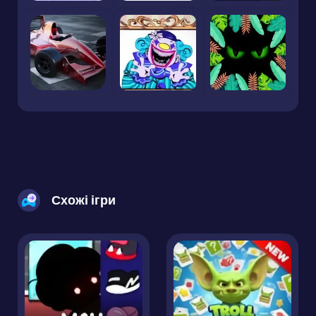
Схожі ігри