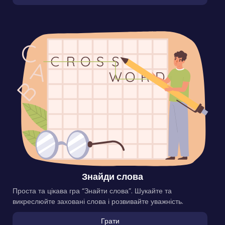
Знайди слова
Проста та цікава гра “Знайти слова”. Шукайте та
викреслюйте заховані слова і розвивайте уважність.
Грати