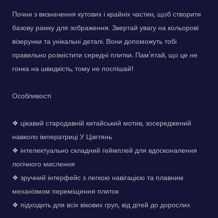
Почни з визначення кутових і крайніх частин, щоб створити
базову рамку для зображення. Звертай увагу на кольорові
візерунки та унікальні деталі. Вони допоможуть тобі
правильно розмістити середні плитки. Пам'ятай, що це не
гонка на швидкість, тому не поспішай!
Особливості
❖ цікавий стародавній китайський мотив, зосереджений
навколо імператриці У Цзетянь
❖ інтелектуально складний геймплей для вдосконалення
логічного мислення
❖ зручний інтерфейс з легкою навігацією та плавним
механізмом переміщення плиток
❖ підходить для всіх вікових груп, від дітей до дорослих