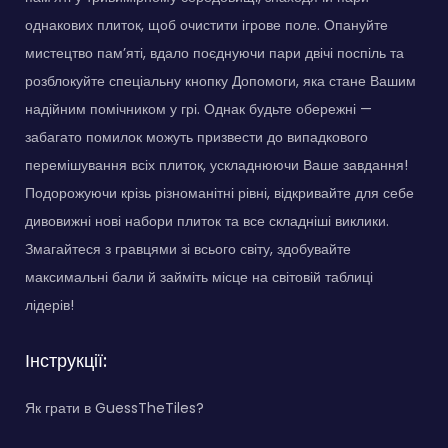
однакових плиток, щоб очистити ігрове поле. Опануйте
мистецтво пам’яті, вдало поєднуючи пари двічі поспіль та
розблокуйте спеціальну кнопку Допомоги, яка стане Вашим
надійним помічником у грі. Однак будьте обережні —
забагато помилок можуть призвести до випадкового
перемішування всіх плиток, ускладнюючи Ваше завдання!
Подорожуючи крізь різноманітні рівні, відкривайте для себе
дивовижні нові набори плиток та все складніші виклики.
Змагайтеся з гравцями зі всього світу, здобувайте
максимальні бали й займіть місце на світовій таблиці
лідерів!
Інструкції:
Як грати в GuessTheTiles?