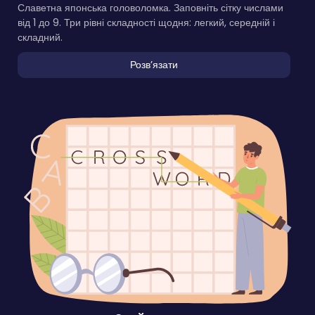
Славетна японська головоломка. Заповніть сітку числами
від 1 до 9. Три рівні складності щодня: легкий, середній і
складний.
Розвʼязати