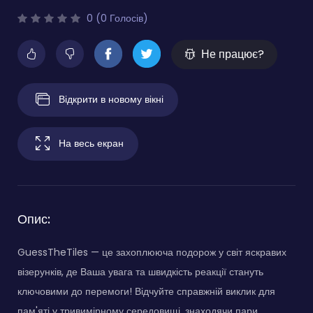
0 (0 Голосів)
Не працює?
Відкрити в новому вікні
На весь екран
Опис:
GuessTheTiles — це захоплююча подорож у світ яскравих
візерунків, де Ваша увага та швидкість реакції стануть
ключовими до перемоги! Відчуйте справжній виклик для
пам'яті у тривимірному середовищі, знаходячи пари