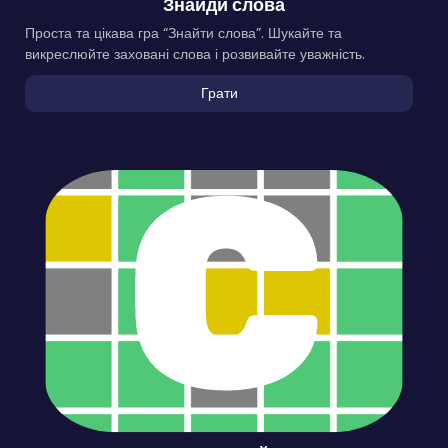
Знайди слова
Проста та цікава гра “Знайти слова”. Шукайте та
викреслюйте заховані слова і розвивайте уважність.
Грати