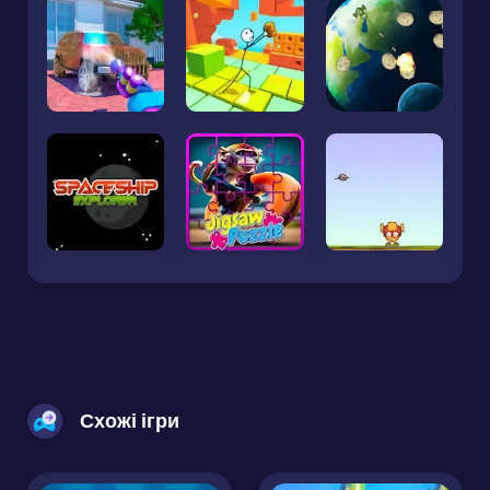
Схожі ігри