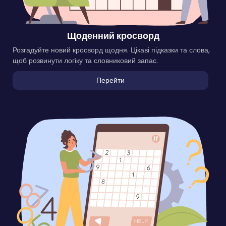
Щоденний кросворд
Розгадуйте новий кросворд щодня. Цікаві підказки та слова,
щоб розвинути логіку та словниковий запас.
Перейти