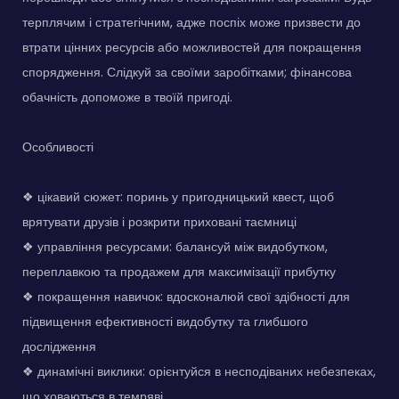
терплячим і стратегічним, адже поспіх може призвести до
втрати цінних ресурсів або можливостей для покращення
спорядження. Слідкуй за своїми заробітками; фінансова
обачність допоможе в твоїй пригоді.
Особливості
❖ цікавий сюжет: поринь у пригодницький квест, щоб
врятувати друзів і розкрити приховані таємниці
❖ управління ресурсами: балансуй між видобутком,
переплавкою та продажем для максимізації прибутку
❖ покращення навичок: вдосконалюй свої здібності для
підвищення ефективності видобутку та глибшого
дослідження
❖ динамічні виклики: орієнтуйся в несподіваних небезпеках,
що ховаються в темряві