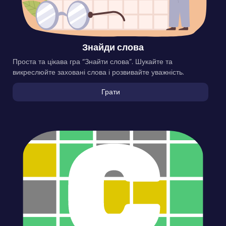
Знайди слова
Проста та цікава гра “Знайти слова”. Шукайте та
викреслюйте заховані слова і розвивайте уважність.
Грати