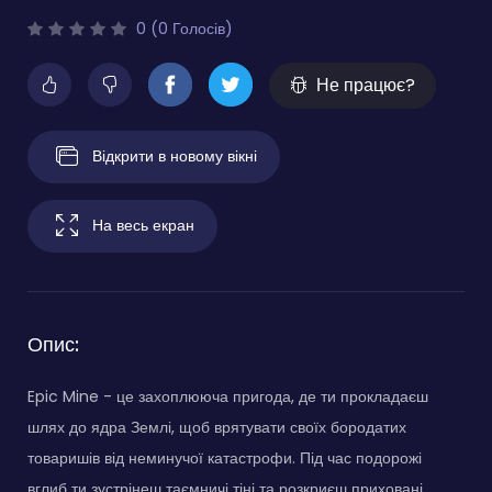
0 (0 Голосів)
Не працює?
Відкрити в новому вікні
На весь екран
Опис:
Epic Mine - це захоплююча пригода, де ти прокладаєш
шлях до ядра Землі, щоб врятувати своїх бородатих
товаришів від неминучої катастрофи. Під час подорожі
вглиб ти зустрінеш таємничі тіні та розкриєш приховані