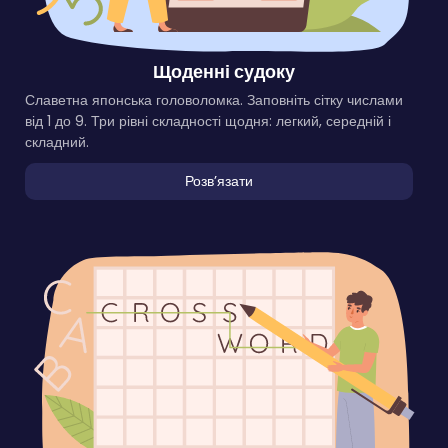
Щоденні судоку
Славетна японська головоломка. Заповніть сітку числами
від 1 до 9. Три рівні складності щодня: легкий, середній і
складний.
Розвʼязати