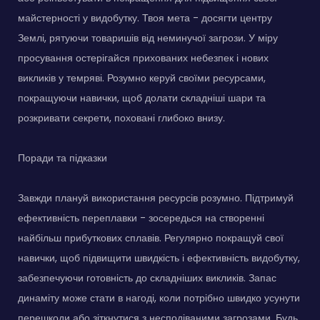
майстерності у видобутку. Твоя мета - досягти центру
Землі, рятуючи товаришів від неминучої загрози. У міру
просування остерігайся прихованих небезпек і нових
викликів у темряві. Розумно керуй своїми ресурсами,
покращуючи навички, щоб долати складніші шари та
розкривати секрети, поховані глибоко внизу.
Поради та підказки
Завжди плануй використання ресурсів розумно. Підтримуй
ефективність переплавки - зосередься на створенні
найбільш прибуткових сплавів. Регулярно покращуй свої
навички, щоб підвищити швидкість і ефективність видобутку,
забезпечуючи готовність до складніших викликів. Запас
динаміту може стати в нагоді, коли потрібно швидко усунути
перешкоди або зіткнутися з несподіваними загрозами. Будь