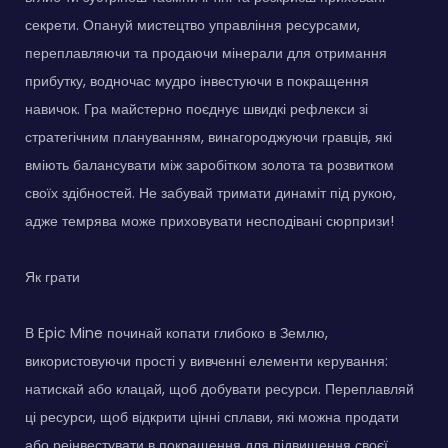
секрети. Опануй мистецтво управління ресурсами,
переплавляючи та продаючи мінерали для отримання
прибутку, водночас мудро інвестуючи в покращення
навичок. Гра майстерно поєднує швидкі рефлекси зі
стратегічним плануванням, винагороджуючи гравців, які
вміють балансувати між заробітком золота та розвитком
своїх здібностей. Не забувай тримати динаміт під рукою,
адже темрява може приховувати несподівані сюрпризи!
Як грати
В Epic Mine починай копати глибоко в Землю,
використовуючи прості у вивченні елементи керування:
натискай або клацай, щоб добувати ресурси. Переплавляй
ці ресурси, щоб відкрити цінні сплави, які можна продати
або реінвестувати в покращення для підвищення своєї