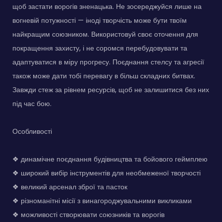
щоб застати ворогів зненацька. Не зосереджуйся лише на
вогневій потужності — іноді творчість може бути твоїм
найкращим союзником. Використовуй своє оточення для
покращення захисту, і не соромся перебудовувати та
адаптуватися в міру прогресу. Поєднання стелсу та агресії
також може дати тобі перевагу в більш складних битвах.
Завжди стеж за рівнем ресурсів, щоб не залишитися без них
під час бою.
Особливості
❖ динамічне поєднання будівництва та бойового геймплею
❖ широкий вибір інструментів для необмеженої творчості
❖ великий арсенал зброї та пасток
❖ різноманітні місії з винагороджувальними викликами
❖ можливості створювати союзників та ворогів