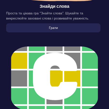
Знайди слова
Проста та цікава гра “Знайти слова”. Шукайте та
викреслюйте заховані слова і розвивайте уважність.
Грати