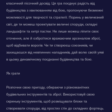
класичний пісочний досвід. Ця гра поєднує радість від
будівництва з хвилюванням від бою, пропонуючи безмежні
можливості для творчості та стратегії. Поринь у величезний
світ, де ти можеш проектувати величні споруди, складні
ландшафти та хитрі пастки. Не лише можеш ліпити своє
оточення, але й озброїтися вражаючим арсеналом зброї,
щоб відбивати ворогів. Чи ти створюєш союзників, чи
захищаєшся від невпинних нападників, дай волю своїй уяві
в цьому динамічному поєднанні будівництва та бою.
Як грати
Розпочни свою пригоду, обираючи з різноманітних
будівельних інструментів та зброї. Використовуй свою
скриньку інструментів, щоб розміщувати блоки та
створювати споруди, від простих стін до складних фортець.