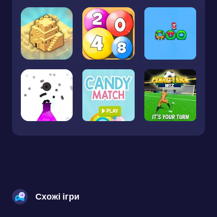
Схожі ігри