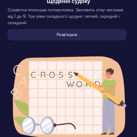
Щоденні судоку
Славетна японська головоломка. Заповніть сітку числами
від 1 до 9. Три рівні складності щодня: легкий, середній і
складний.
Розвʼязати