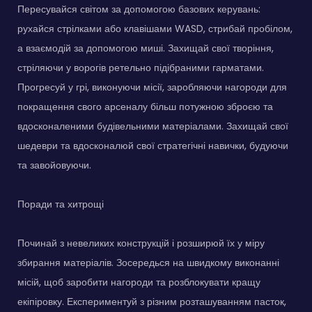
Пересувайся світом за допомогою базових керувань:
рухайся стрілками або клавішами WASD, стрибай пробілом,
а взаємодій за допомогою миші. Захищай свої творіння,
стріляючи у ворогів ретельно підібраними гарматами.
Прогресуй у грі, виконуючи місії, заробляючи нагороди для
покращення свого арсеналу більш потужною зброєю та
вдосконаленими будівельними матеріалами. Захищай свої
шедеври та вдосконалюй свої стратегічні навички, будуючи
та завойовуючи.
Поради та хитрощі
Починай з невеликих конструкцій і розширюй їх у міру
збирання матеріалів. Зосередься на швидкому виконанні
місій, щоб заробити нагороди та розблокувати кращу
екіпіровку. Експериментуй з різним розташуванням пасток,