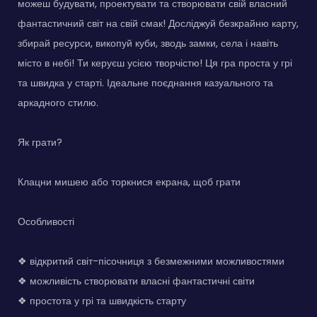
можеш будувати, проектувати та створювати свій власний
фантастичний світ на свій смак! Досліджуй безкрайню карту,
збирай ресурси, викопуй куби, зводь замки, села і навіть
місто в небі! Ти керуєш усією творчістю! Ця гра проста у грі
та швидка у старті. Ідеальне поєднання казуального та
аркадного стилю.
Як грати?
Клацни мишею або торкнися екрана, щоб грати
Особливості
❖ відкритий світ-пісочниця з безмежними можливостями
❖ можливість створювати власні фантастичні світи
❖ простота у грі та швидкість старту