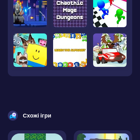
Схожі ігри