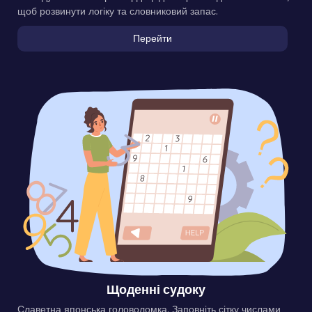
щоб розвинути логіку та словниковий запас.
Перейти
Щоденні судоку
Славетна японська головоломка. Заповніть сітку числами