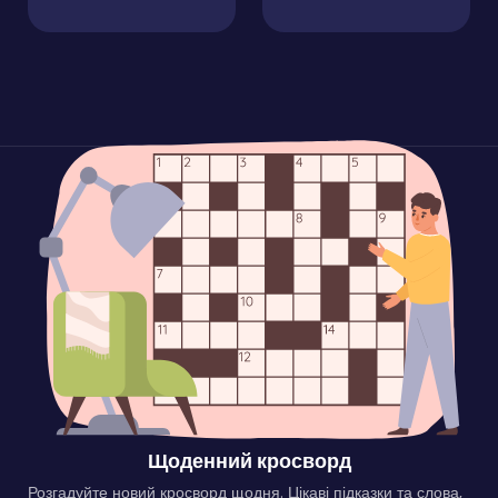
Щоденний кросворд
Розгадуйте новий кросворд щодня. Цікаві підказки та слова,