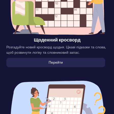
Щоденний кросворд
Розгадуйте новий кросворд щодня. Цікаві підказки та слова,
щоб розвинути логіку та словниковий запас.
Перейти