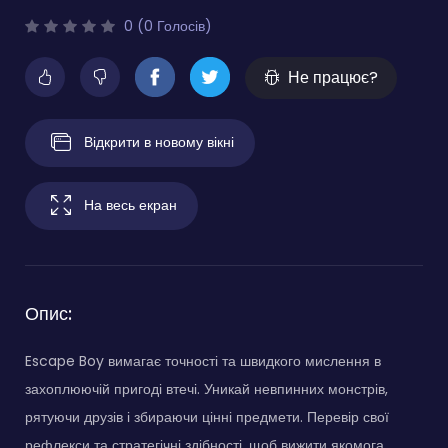
0 (0 Голосів)
Не працює?
Відкрити в новому вікні
На весь екран
Опис:
Escape Boy вимагає точності та швидкого мислення в
захоплюючій пригоді втечі. Уникай невпинних монстрів,
рятуючи друзів і збираючи цінні предмети. Перевір свої
рефлекси та стратегічні здібності, щоб вижити якомога