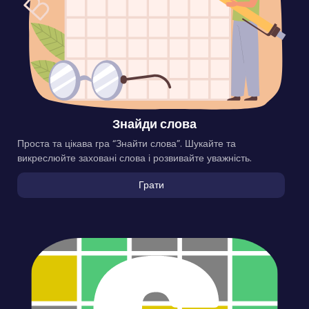
Знайди слова
Проста та цікава гра “Знайти слова”. Шукайте та
викреслюйте заховані слова і розвивайте уважність.
Грати