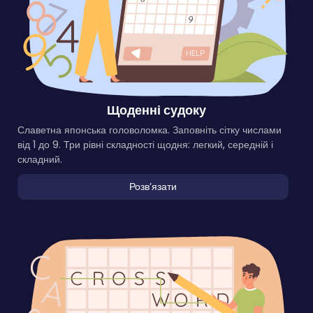
Щоденні судоку
Славетна японська головоломка. Заповніть сітку числами
від 1 до 9. Три рівні складності щодня: легкий, середній і
складний.
Розвʼязати