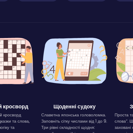
 кросворд
Щоденні судоку
З
й кросворд
Славетна японська головоломка.
Проста та
дказки та слова,
Заповніть сітку числами від 1 до 9.
слова”. 
огіку та
Три рівні складності щодня:
заховані 