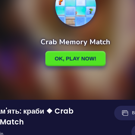
ам'ять: краби ❖ Crab
В
 Match
ів.