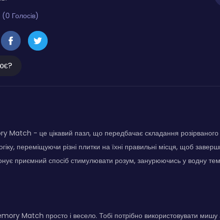
 (0 Голосів)
ює?
y Match - це цікавий пазл, що передбачає складання розірваного
огіку, переміщуючи різні плитки на їхні правильні місця, щоб завер
онує приємний спосіб стимулювати розум, занурюючись у водну тем
mory Match просто і весело. Тобі потрібно використовувати мишу 