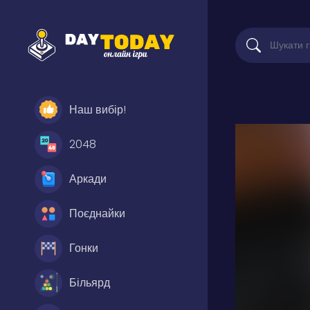
Наш вибір!
2048
Аркади
Поєднайки
Гонки
Більярд