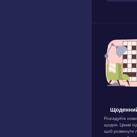
Щоденний
Розгадуйте нови
щодня. Цікаві пі
щоб розвинути л