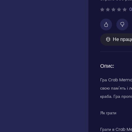
0
Не прац
Опис:
Гра Crab Memor
свою пам'ять і л
краба. Гра проп
Як грати
Грати в Crab Me