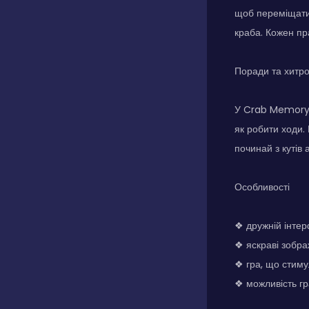
щоб переміщати 
краба. Кожен пр
Поради та хитр
У Crab Memory 
як робити ходи.
починай з кутів 
Особливості
❖ дружній інтер
❖ яскраві зобра
❖ гра, що стиму
❖ можливість гр