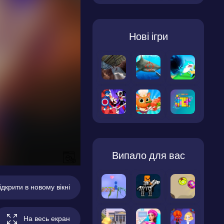
Нові ігри
Випало для вас
ідкрити в новому вікні
На весь екран