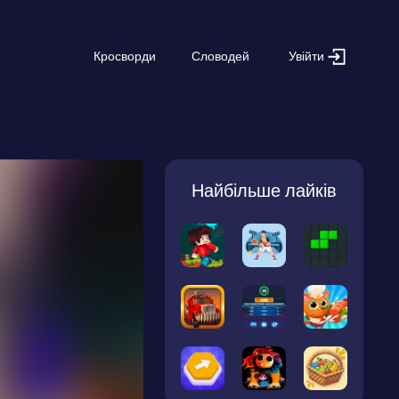
Увійти
Кросворди
Словодей
Найбільше лайків