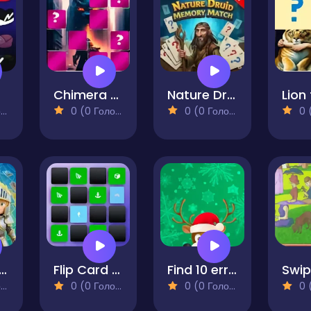
Chimera Memory Match
Nature Druid Memory Match
)
0 (0 Голосів)
0 (0 Голосів)
0 (0
din Memory Find for Kids
Flip Card Memory
Find 10 errors - CHRISTMAS
)
0 (0 Голосів)
0 (0 Голосів)
0 (0