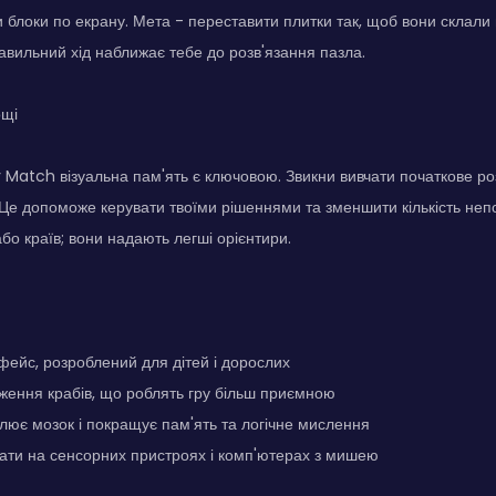
блоки по екрану. Мета - переставити плитки так, щоб вони склали
авильний хід наближає тебе до розв'язання пазла.
ощі
Match візуальна пам'ять є ключовою. Звикни вивчати початкове ро
 Це допоможе керувати твоїми рішеннями та зменшити кількість непо
або країв; вони надають легші орієнтири.
фейс, розроблений для дітей і дорослих
ження крабів, що роблять гру більш приємною
лює мозок і покращує пам'ять та логічне мислення
ати на сенсорних пристроях і комп'ютерах з мишею