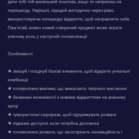
дати тобі той маленький поштовх, якщо ти натрапиш на
перешкоду. Нарешті, працюй методично через рівні,
використовуючи попередні відкриття, щоб направляти себе.
Пам'ятай, кожен новий створений предмет може зіграти
ключову роль у наступній головоломці!
Особливості
❖ змішуй і поєднуй базові елементи, щоб відкрити унікальні
комбінації
❖ головоломні виклики, що вимагають творчого мислення
❖ безмежні можливості з новими відкриттями на кожному
кроці
❖ гумористичні сюрпризи, щоб підтримувати розваги
❖ підказки доступні, коли потрібна допомога
❖ головоломні розваги, що загострюють інноваційність і