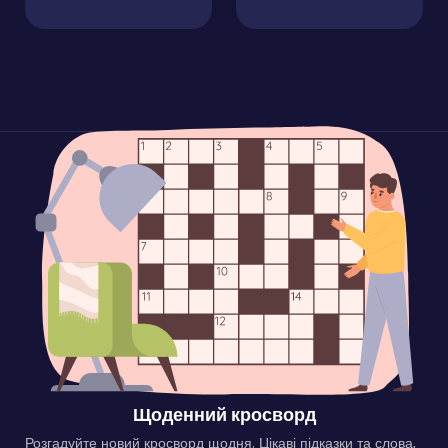
Щоденний кросворд
Розгадуйте новий кросворд щодня. Цікаві підказки та слова,