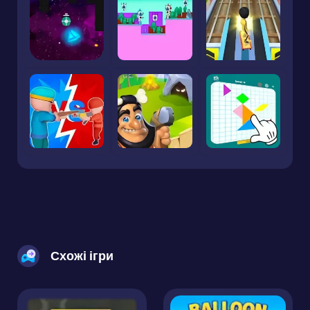
Схожі ігри