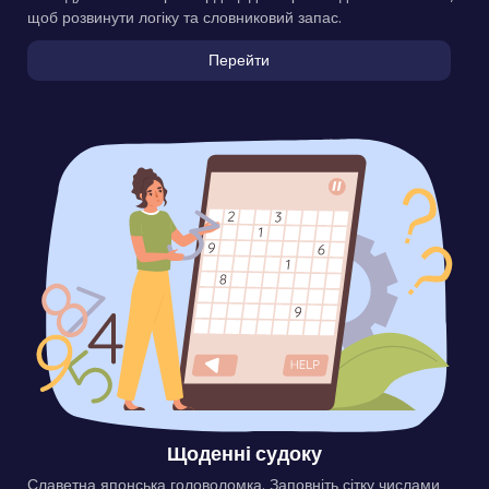
щоб розвинути логіку та словниковий запас.
Перейти
Щоденні судоку
Славетна японська головоломка. Заповніть сітку числами