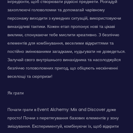
інгредієнти, щоб створювати рідкісні предмети. Розгадуй
захоплюючі головоломки та допомагай чарівному
персонажу виходити з кумедних ситуацій, використовуючи
винахідливі тактики. Кожен етап пропонує нові та цікаві
виклики, спонукаючи тебе мислити креативно. З безліччю
елементів для комбінування, веселими відкриттями та
постійно змінюваними загадками, нудьгувати не доведеться.
Залучай свого внутрішнього винахідника та насолоджуйся
безліччю головоломних пригод, що обіцяють нескінченні
веселощі та сюрпризи!
Як грати
Почати грати в Event Alchemy: Mix and Discover дуже
просто! Почни з перетягування базових елементів у зону
змішування. Експериментуй, комбінуючи їх, щоб відкрити