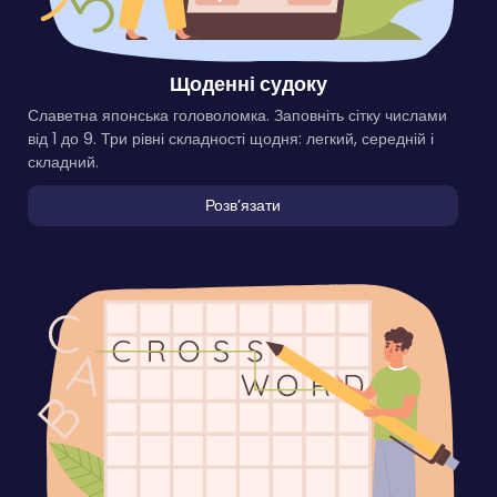
Щоденні судоку
Славетна японська головоломка. Заповніть сітку числами
від 1 до 9. Три рівні складності щодня: легкий, середній і
складний.
Розвʼязати