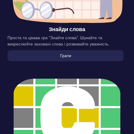
Знайди слова
Проста та цікава гра “Знайти слова”. Шукайте та
викреслюйте заховані слова і розвивайте уважність.
Грати