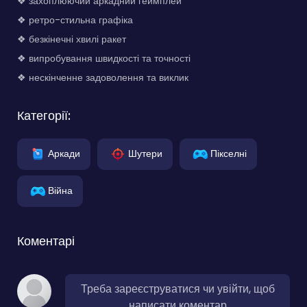
❖ захоплюючий аркадний геймплей
❖ ретро-стильна графіка
❖ безкінечні хвилі ракет
❖ випробування швидкості та точності
❖ нескінченне задоволення та виклик
Категорії:
Аркади
Шутери
Пікселні
Війна
Коментарі
Треба зареєструватися чи увійти, щоб
написати коментар