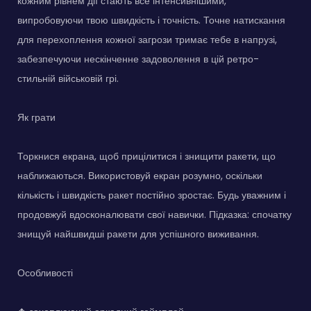
кожним рівнем дії стають все інтенсивнішими,
випробовуючи твою швидкість і точність. Точне натискання
для перехоплення кожної загрози тримає тебе в напрузі,
забезпечуючи нескінченне задоволення в цій ретро-
стильній військовій грі.
Як грати
Торкнися екрана, щоб прицілитися і знищити ракети, що
наближаються. Використовуй екран розумно, оскільки
кількість і швидкість ракет постійно зростає. Будь уважним і
продовжуй вдосконалювати свої навички. Підказка: спочатку
знищуй найшвидші ракети для успішного виживання.
Особливості