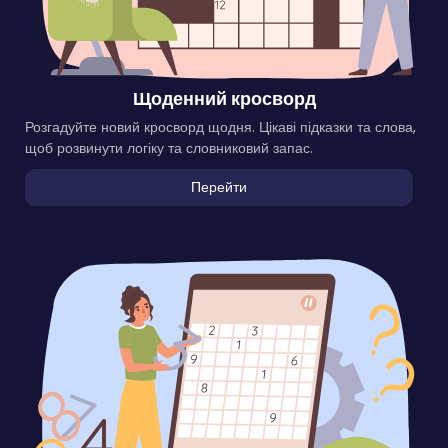
Щоденний кросворд
Розгадуйте новий кросворд щодня. Цікаві підказки та слова,
щоб розвинути логіку та словниковий запас.
Перейти