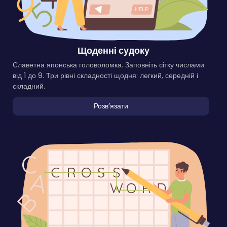
Щоденні судоку
Славетна японська головоломка. Заповніть сітку числами
від 1 до 9. Три рівні складності щодня: легкий, середній і
складний.
Розвʼязати