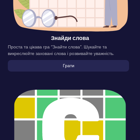
Знайди слова
Проста та цікава гра “Знайти слова”. Шукайте та
викреслюйте заховані слова і розвивайте уважність.
Грати