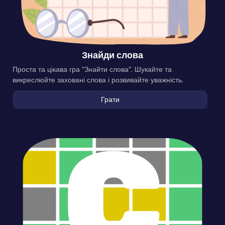
Знайди слова
Проста та цікава гра “Знайти слова”. Шукайте та
викреслюйте заховані слова і розвивайте уважність.
Грати