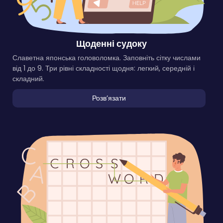
Щоденні судоку
Славетна японська головоломка. Заповніть сітку числами
від 1 до 9. Три рівні складності щодня: легкий, середній і
складний.
Розвʼязати