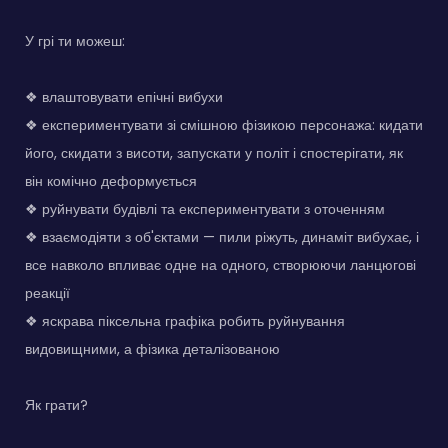
У грі ти можеш:
❖ влаштовувати епічні вибухи
❖ експериментувати зі смішною фізикою персонажа: кидати
його, скидати з висоти, запускати у політ і спостерігати, як
він комічно деформується
❖ руйнувати будівлі та експериментувати з оточенням
❖ взаємодіяти з об'єктами — пили ріжуть, динаміт вибухає, і
все навколо впливає одне на одного, створюючи ланцюгові
реакції
❖ яскрава піксельна графіка робить руйнування
видовищними, а фізика деталізованою
Як грати?