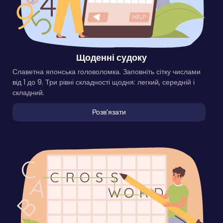
Щоденні судоку
Славетна японська головоломка. Заповніть сітку числами
від 1 до 9. Три рівні складності щодня: легкий, середній і
складний.
Розвʼязати