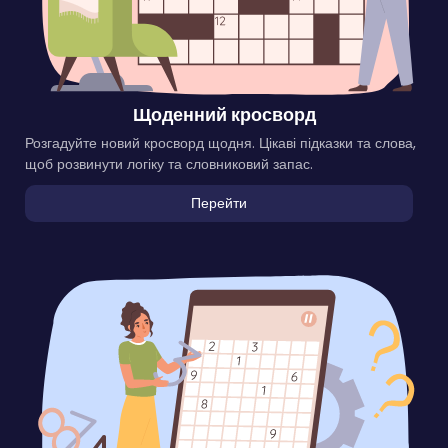
Щоденний кросворд
Розгадуйте новий кросворд щодня. Цікаві підказки та слова,
щоб розвинути логіку та словниковий запас.
Перейти