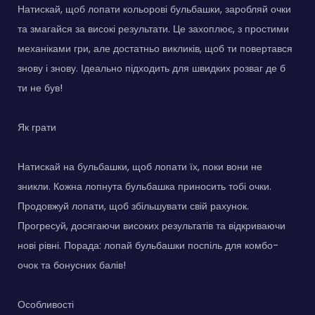
Натискай, щоб лопати кольорові бульбашки, заробляй очки
та змагайся за високі результати. Це захоплює, з простими
механіками гри, але достатньо викликів, щоб ти повертався
знову і знову. Ідеально підходить для швидких розваг де б
ти не був!
Як грати
Натискай на бульбашки, щоб лопати їх, поки вони не
зникли. Кожна лопнута бульбашка приносить тобі очки.
Продовжуй лопати, щоб збільшувати свій рахунок.
Прогресуй, досягаючи високих результатів та відкриваючи
нові рівні. Порада: лопай бульбашки поспіль для комбо-
очок та бонусних балів!
Особливості