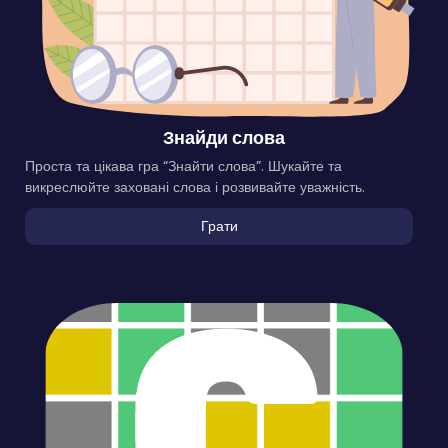
Знайди слова
Проста та цікава гра “Знайти слова”. Шукайте та
викреслюйте заховані слова і розвивайте уважність.
Грати