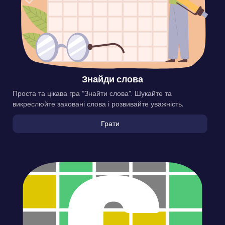
Знайди слова
Проста та цікава гра “Знайти слова”. Шукайте та
викреслюйте заховані слова і розвивайте уважність.
Грати