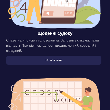
Щоденні судоку
Славетна японська головоломка. Заповніть сітку числами
від 1 до 9. Три рівні складності щодня: легкий, середній і
складний.
Розвʼязати