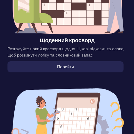
Щоденний кросворд
Розгадуйте новий кросворд щодня. Цікаві підказки та слова,
щоб розвинути логіку та словниковий запас.
Перейти