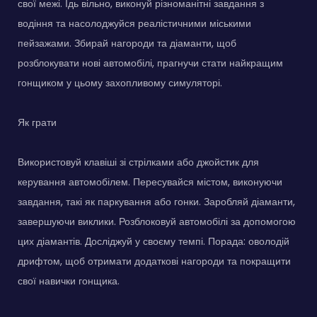
свої межі. Їдь вільно, виконуй різноманітні завдання з
водіння та насолоджуйся реалістичними міськими
пейзажами. Збирай нагороди та діаманти, щоб
розблокувати нові автомобілі, прагнучи стати найкращим
гонщиком у цьому захопливому симуляторі.
Як грати
Використовуй клавіші зі стрілками або джойстик для
керування автомобілем. Пересувайся містом, виконуючи
завдання, такі як паркування або гонки. Заробляй діаманти,
завершуючи виклики. Розблоковуй автомобілі за допомогою
цих діамантів. Досліджуй у своєму темпі. Порада: оволодій
дрифтом, щоб отримати додаткові нагороди та покращити
свої навички гонщика.