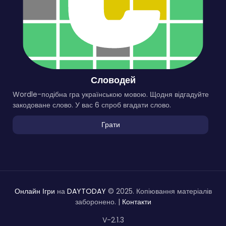
Словодей
Wordle-подібна гра українською мовою. Щодня відгадуйте
закодоване слово. У вас 6 спроб вгадати слово.
Грати
Онлайн Ігри
на
DAYTODAY
© 2025. Копіювання матеріалів
заборонено. |
Контакти
V-2.1.3