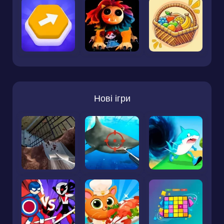
Нові ігри