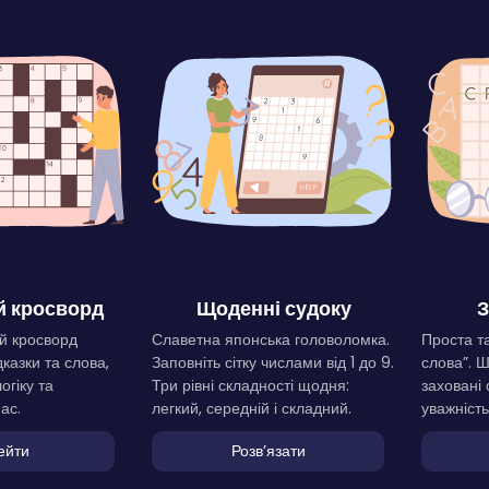
 кросворд
Щоденні судоку
З
й кросворд
Славетна японська головоломка.
Проста та
дказки та слова,
Заповніть сітку числами від 1 до 9.
слова”. 
огіку та
Три рівні складності щодня:
заховані 
ас.
легкий, середній і складний.
уважність
ейти
Розвʼязати