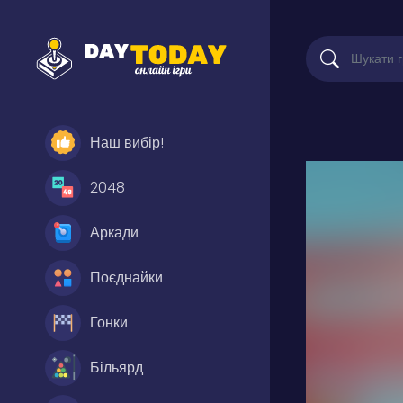
Наш вибір!
2048
Аркади
Поєднайки
Гонки
Більярд