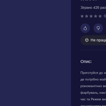
Зіграно 426 разі
0
Не прац
Опис:
Приготуйся до з
де потрібно май
різноманітних в
фарбувань, накл
час та Режим ви
динамічними пог