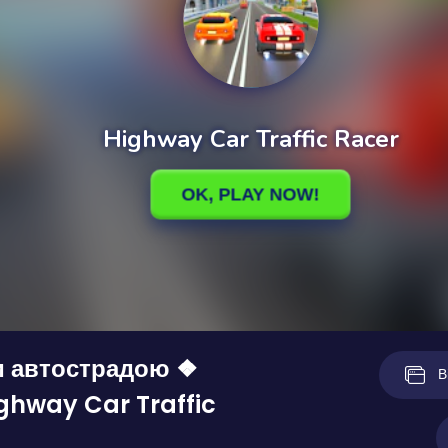
и автострадою ❖
В
ghway Car Traffic