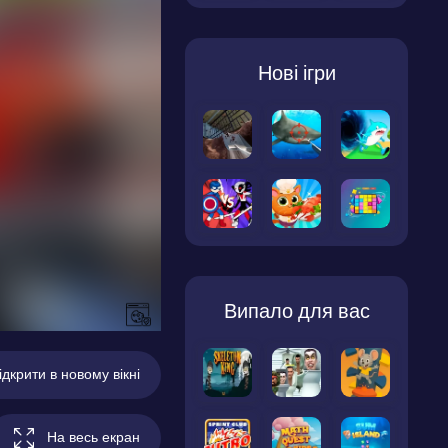
Нові ігри
Випало для вас
ідкрити в новому вікні
На весь екран