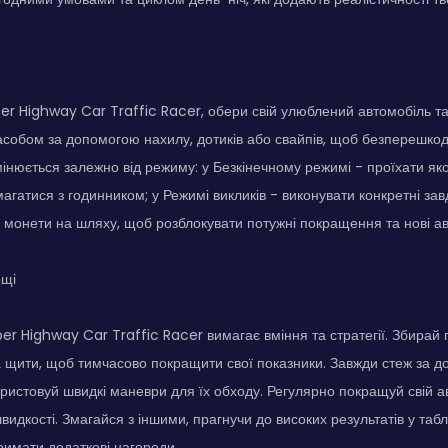
er Highway Car Traffic Racer, обери свій улюблений автомобіль та
собом за допомогою нахилу, дотиків або свайпів, щоб безперешко
мінюється залежно від режиму: у Безкінечному режимі - проїхати яко
змагатися з годинником; у Режимі викликів - виконувати конкретні з
 монети на шляху, щоб розблокувати потужні покращення та нові ав
ощі
r Highway Car Traffic Racer вимагає вміння та стратегії. Збирай пі
 щити, щоб тимчасово покращити свої показники. Завжди стеж за д
ористовуй швидкі маневри для їх обходу. Регулярно покращуй свій 
видкості. Змагайся з іншими, прагнучи до високих результатів у табл
римати додаткові нагороди.