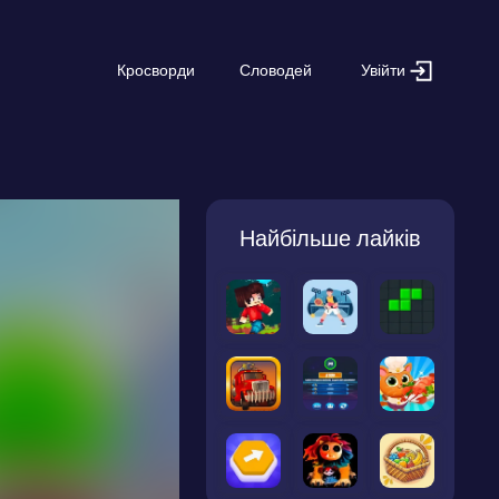
Увійти
Кросворди
Словодей
Найбільше лайків