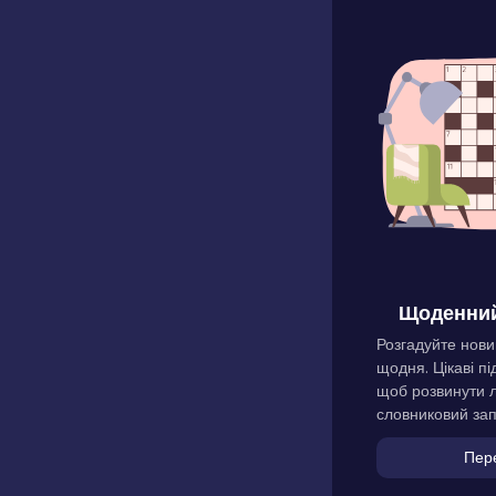
Щоденний
Розгадуйте нови
щодня. Цікаві пі
щоб розвинути л
словниковий зап
Пер