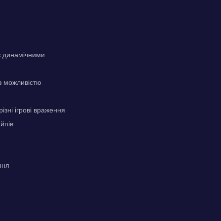
з динамічними
 з можливістю
ізні ігрові враження
йпів
ння