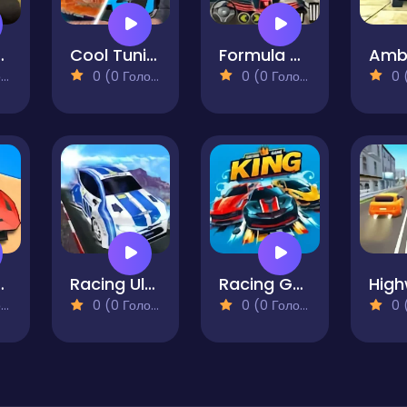
imulator
Cool Tuning - Paint the Car
Formula Car Racing Games Real
)
0 (0 Голосів)
0 (0 Голосів)
0 (0
acing
Racing Ultimate
Racing Game King HP
)
0 (0 Голосів)
0 (0 Голосів)
0 (0