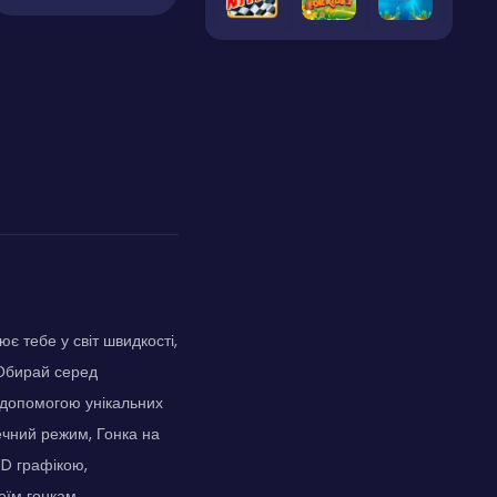
є тебе у світ швидкості,
 Обирай серед
 допомогою унікальних
ечний режим, Гонка на
3D графікою,
оїм гонкам.