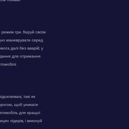
 режим гри. Керуй своїм
дно маневрувати серед
мога далі без аварій; у
авдання для отримання
томобілі.
дсилювачі, такі як
орогою, щоб уникати
автомобіль для кращої
ицях лідерів, і виконуй