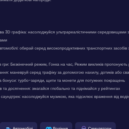
а 3D графіка: насолоджуйся ультрареалістичними середовищами 
вами
автомобілі: обирай серед високопродуктивних транспортних засобів
 гри: Безкінечний режим, Гонка на час, Режим викликів пропонують р
ння: маневруй серед трафіку за допомогою нахилу, дотиків або сва
а бонуси: турбо-заряди, щити та монети для потужних покращень
ів та досягнення: змагайся глобально та піднімайся у рейтингах
аундтрек: насолоджуйся музикою, яка підсилює враження від воді
Автомобілі
Водіння
Симулятори