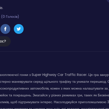
в.
 (0 Голосів)
ює?
ахоплюючої гонки з Super Highway Car Traffic Racer. Ця гра занурю
стерно маневрувати серед щільного трафіку та уникати перешкод.
исокопродуктивних автомобілів, кожен з яких можна налаштувати за
ейок та покращень. Змагайся у різних режимах гри, таких як Безкін
кликів, щоб підтримувати інтерес. Насолоджуйся приголомшливою 
одними умовами та циклом день-ніч, які додають реалістичності тв