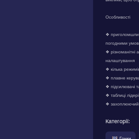
Особливості
❖ приголомшлив
погодними умо
❖ різноманітні 
налаштування
❖ кілька режимів
❖ плавне керува
❖ підсилювачі т
❖ таблиці лідер
❖ захоплюючий с
Категорії:
Гонки