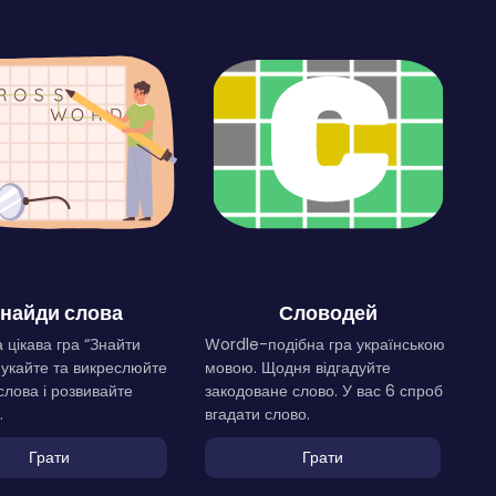
найди слова
Словодей
 цікава гра “Знайти
Wordle-подібна гра українською
Шукайте та викреслюйте
мовою. Щодня відгадуйте
слова і розвивайте
закодоване слово. У вас 6 спроб
.
вгадати слово.
Грати
Грати