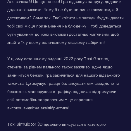
Але зачекай! Це ще не все! Гра підвищує напругу, додаючи
додаткові виклики. Чому б не бути не лише таксистом, а й
детективом? Саме так! Твої клієнти не завжди будуть давати
тобі свої місця призначення на блюдечку - тобі доведеться
бути уважним до їхніх викликів і достатньо кмітливим, щоб
знайти їх у цьому величезному міському лабіринті!
У цьому останньому виданні 2022 року Taxi Games,
стежити за рівнем пального також важливо, адже якщо
закінчиться бензин, гра закінчиться для нашого відважного
таксиста. Це змушує гравця балансувати між швидкістю та
безпекою, маневруючи в трафіку, водночас підтримуючи
свій автомобіль заправленим - це справжня
високошвидкісна еквілібристика!
Taxi Simulator 3D ідеально вписується в категорію