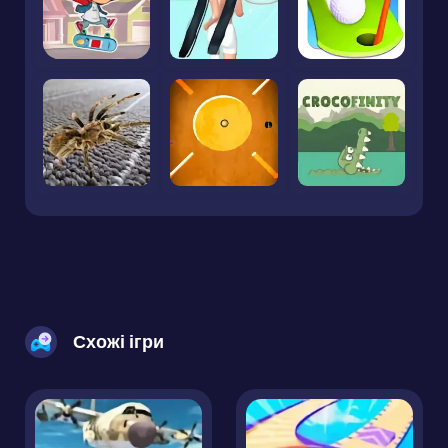
Схожі ігри