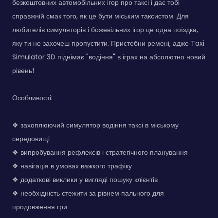
безкоштовних автомобільних ігор про таксі і дає тобі
справжній смак того, як це бути міським таксистом. Для
любителів симуляторів і божевільних ігор це одна поїздка,
яку ти не захочеш пропустити. Пристебни ремені, адже Taxi
Simulator 3D піднімає "водіння" в іграх на абсолютно новий
рівень!
Особливості:
❖ захоплюючий симулятор водіння таксі в міському
середовищі
❖ випробування рефлексів і стратегічного планування
❖ навігація в умовах важкого трафіку
❖ додаткові виклики у вигляді пошуку клієнтів
❖ необхідність стежити за рівнем пального для
продовження гри