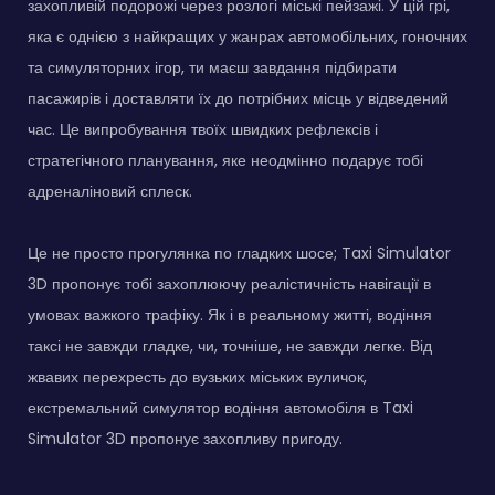
захопливій подорожі через розлогі міські пейзажі. У цій грі,
яка є однією з найкращих у жанрах автомобільних, гоночних
та симуляторних ігор, ти маєш завдання підбирати
пасажирів і доставляти їх до потрібних місць у відведений
час. Це випробування твоїх швидких рефлексів і
стратегічного планування, яке неодмінно подарує тобі
адреналіновий сплеск.
Це не просто прогулянка по гладких шосе; Taxi Simulator
3D пропонує тобі захоплюючу реалістичність навігації в
умовах важкого трафіку. Як і в реальному житті, водіння
таксі не завжди гладке, чи, точніше, не завжди легке. Від
жвавих перехресть до вузьких міських вуличок,
екстремальний симулятор водіння автомобіля в Taxi
Simulator 3D пропонує захопливу пригоду.