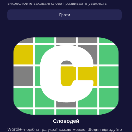
викреслюйте заховані слова і розвивайте уважність.
Грати
Словодей
Wordle-подібна гра українською мовою. Щодня відгадуйте