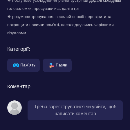
❖ поступове ускладнення рівнів: зустрічай дедалі складніші
головоломки, просуваючись далі в грі
❖ розумове тренування: веселий спосіб перевірити та
покращити навички пам'яті, насолоджуючись чарівними
візуалами
Категорії:
Пам'ять
Пазли
Коментарі
Треба зареєструватися чи увійти, щоб
написати коментар