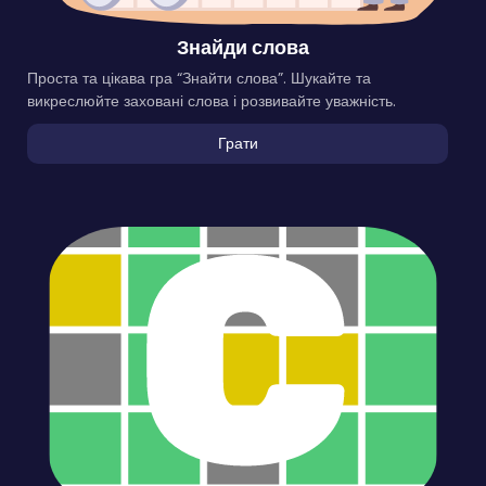
Знайди слова
Проста та цікава гра “Знайти слова”. Шукайте та
викреслюйте заховані слова і розвивайте уважність.
Грати