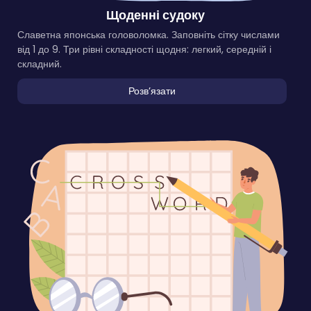
Щоденні судоку
Славетна японська головоломка. Заповніть сітку числами
від 1 до 9. Три рівні складності щодня: легкий, середній і
складний.
Розвʼязати