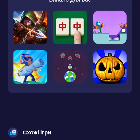
Схожі ігри