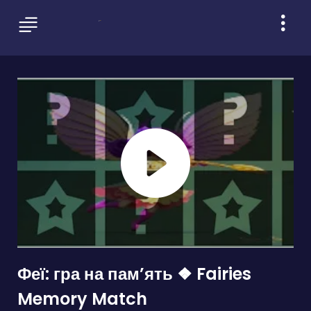
Феї: гра на памʼять ❖ Fairies
Memory Match