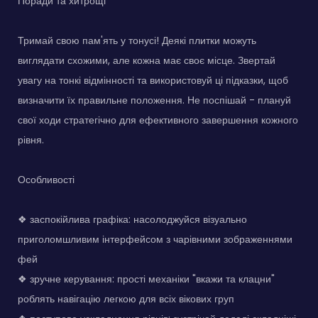
Поради та хитрощі
Тримай свою пам'ять у тонусі! Деякі плитки можуть
виглядати схожими, але кожна має своє місце. Звертай
увагу на тонкі відмінності та використовуй ці підказки, щоб
визначити їх правильне положення. Не поспішай - плануй
свої ходи стратегічно для ефективного завершення кожного
рівня.
Особливості
❖ заспокійлива графіка: насолоджуйся візуально
приголомшливим інтерфейсом з чарівними зображеннями
фей
❖ зручне керування: прості механіки "вкажи та клацни"
роблять навігацію легкою для всіх вікових груп