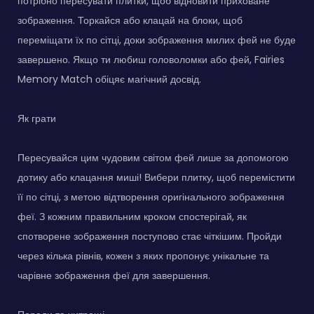
потрібно пересувати плитки, щоб відновити приховане
зображення. Торкайся або клацай на блоки, щоб
переміщати їх по сітці, доки зображення милих фей не буде
завершено. Якщо ти любиш головоломки або фей, Fairies
Memory Match обіцяє магічний досвід.
Як грати
Пересувайся цим чудовим світом фей лише за допомогою
дотику або клацання миші! Вибери плитку, щоб перемістити
її по сітці, з метою відтворення оригінального зображення
феї. З кожним правильним кроком спостерігай, як
спотворене зображення поступово стає чіткішим. Пройди
через кілька рівнів, кожен з яких пропонує унікальне та
чарівне зображення феї для завершення.