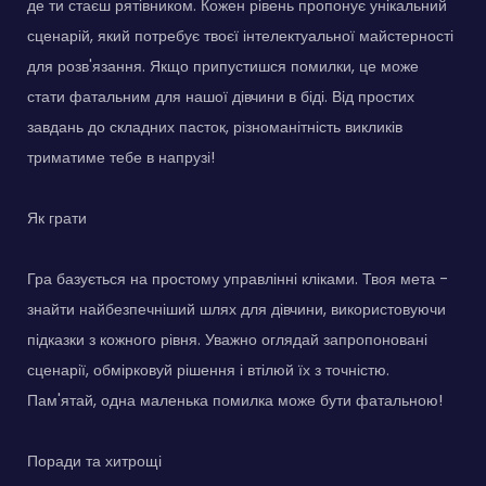
де ти стаєш рятівником. Кожен рівень пропонує унікальний
сценарій, який потребує твоєї інтелектуальної майстерності
для розв'язання. Якщо припустишся помилки, це може
стати фатальним для нашої дівчини в біді. Від простих
завдань до складних пасток, різноманітність викликів
триматиме тебе в напрузі!
Як грати
Гра базується на простому управлінні кліками. Твоя мета -
знайти найбезпечніший шлях для дівчини, використовуючи
підказки з кожного рівня. Уважно оглядай запропоновані
сценарії, обмірковуй рішення і втілюй їх з точністю.
Пам'ятай, одна маленька помилка може бути фатальною!
Поради та хитрощі