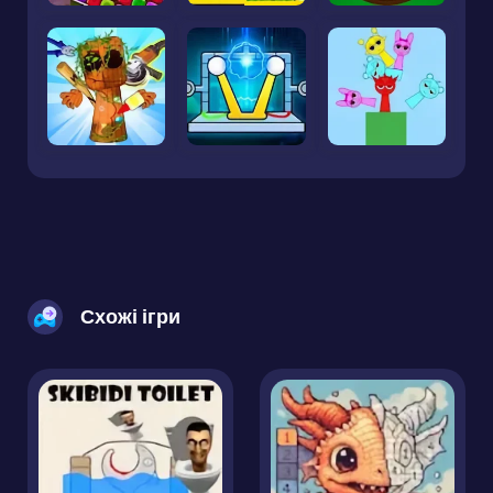
Схожі ігри