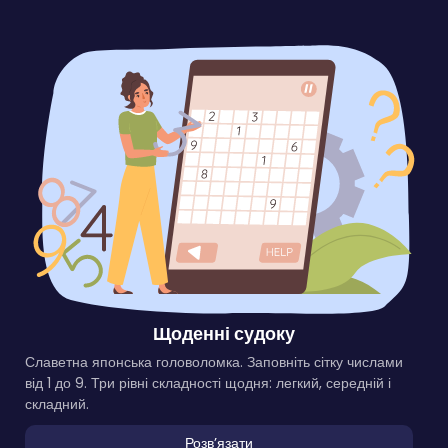
Щоденні судоку
Славетна японська головоломка. Заповніть сітку числами
від 1 до 9. Три рівні складності щодня: легкий, середній і
складний.
Розвʼязати