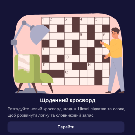
Щоденний кросворд
Розгадуйте новий кросворд щодня. Цікаві підказки та слова,
щоб розвинути логіку та словниковий запас.
Перейти