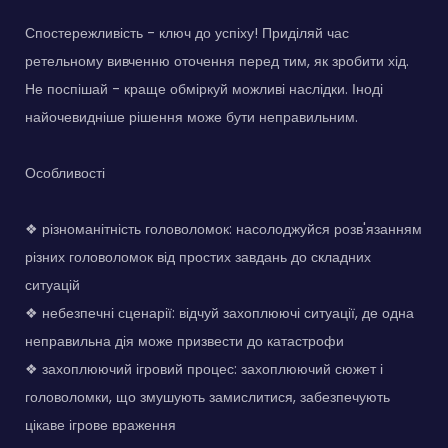
Спостережливість - ключ до успіху! Приділяй час
ретельному вивченню оточення перед тим, як зробити хід.
Не поспішай - краще обміркуй можливі наслідки. Іноді
найочевидніше рішення може бути неправильним.
Особливості
❖ різноманітність головоломок: насолоджуйся розв'язанням
різних головоломок від простих завдань до складних
ситуацій
❖ небезпечні сценарії: відчуй захоплюючі ситуації, де одна
неправильна дія може призвести до катастрофи
❖ захоплюючий ігровий процес: захоплюючий сюжет і
головоломки, що змушують замислитися, забезпечують
цікаве ігрове враження